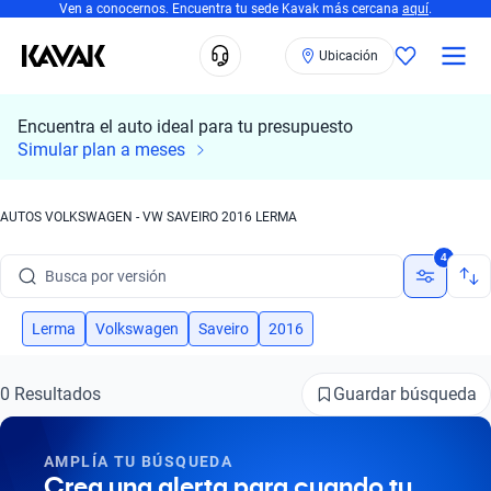
Ven a conocernos. Encuentra tu sede Kavak más cercana
aquí
.
Ubicación
Encuentra el auto ideal para tu presupuesto
Busca por marca
Simular plan a meses
Busca por modelo
AUTOS VOLKSWAGEN - VW SAVEIRO 2016 LERMA
Busca por versión
4
Busca por año
Busca por marca
Lerma
Volkswagen
Saveiro
2016
Busca por modelo
Guardar búsqueda
0 Resultados
Busca por versión
AMPLÍA TU BÚSQUEDA
Busca por año
Crea una alerta para cuando tu