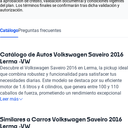
a aprobación de crédito, validación documental y condiciones vigentes
del plan. Los términos finales se confirmarán tras dicha validación y
autorización.
Catálogo
Preguntas frecuentes
Catálogo de Autos Volkswagen Saveiro 2016
Lerma -VW
Descubre el Volkswagen Saveiro 2016 en Lerma, la pickup ideal
que combina robustez y funcionalidad para satisfacer tus
necesidades diarias. Este modelo se destaca por su eficiente
motor de 1.6 litros y 4 cilindros, que genera entre 100 y 110
caballos de fuerza, prometiendo un rendimiento excepcional
Leer más
tanto en la ciudad como en la carretera. Su diseño ofrece
capacidad para 2 hasta 5 pasajeros, brindando un espacio
ideal para compartir tus aventuras o simplemente transportar
carga con facilidad. Con un consumo de combustible de solo
Similares a Carros Volkswagen Saveiro 2016
6.1 litros cada 100 km, el Volkswagen Saveiro 2016 garantiza
Lerma -VW