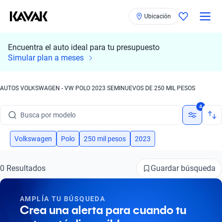
Ubicación
Encuentra el auto ideal para tu presupuesto
Simular plan a meses
AUTOS VOLKSWAGEN - VW POLO 2023 SEMINUEVOS DE 250 MIL PESOS
Busca por marca
4
Busca por modelo
Busca por versión
Volkswagen
Polo
250 mil pesos
2023
Busca por año
Guardar búsqueda
0 Resultados
Busca por marca
AMPLÍA TU BÚSQUEDA
Busca por modelo
Crea una alerta para cuando tu