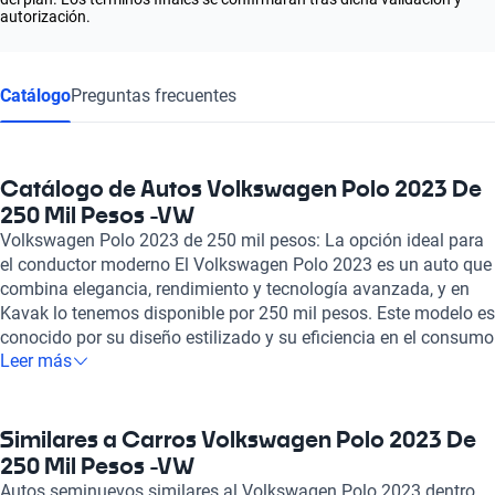
autorización.
Catálogo
Preguntas frecuentes
Catálogo de Autos Volkswagen Polo 2023 De
250 Mil Pesos -VW
Volkswagen Polo 2023 de 250 mil pesos: La opción ideal para
el conductor moderno El Volkswagen Polo 2023 es un auto que
combina elegancia, rendimiento y tecnología avanzada, y en
Kavak lo tenemos disponible por 250 mil pesos. Este modelo es
conocido por su diseño estilizado y su eficiencia en el consumo
Leer más
de combustible, convirtiéndolo en la elección perfecta para
quienes buscan un vehículo práctico y confiable. Entre sus
principales características, el Polo destaca por su motor ágil
que ofrece una experiencia de manejo dinámica, perfecta tanto
Similares a Carros Volkswagen Polo 2023 De
para la ciudad como para viajes más largos. Además, su
250 Mil Pesos -VW
interior espacioso está equipado con tecnología de punta, que
Autos seminuevos similares al Volkswagen Polo 2023 dentro