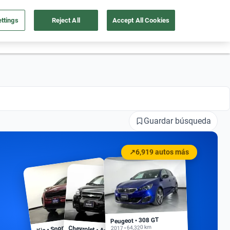
ttings
Reject All
Accept All Cookies
55 4162 9202
os
Ingresar
Ubicación
Guardar búsqueda
↗
6,919 autos más
Peugeot • 308 GT
Kia • Sportage EX
2017 • 64,320 km
Chevrolet • Aveo