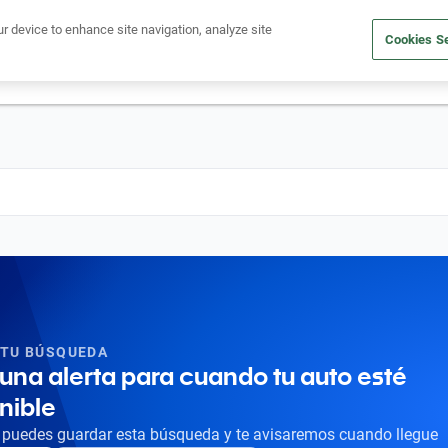
Ven a conocernos. Encuentra tu sede Kavak más cercana
aquí
.
ur device to enhance site navigation, analyze site
Cookies Se
dito
Compra un auto
Vende tu auto
Cuida tu auto
Nosotr
 TU BÚSQUEDA
una alerta para cuando tu auto esté
nible
puedes guardar esta búsqueda y te avisaremos cuando llegue