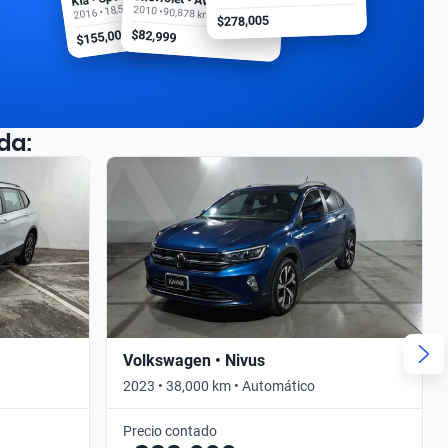
2016 • 18,500 km
2010 • 90,878 km
$278,005
$155,000
$82,999
da:
Volkswagen • Nivus
2023 • 38,000 km • Automático
Precio contado