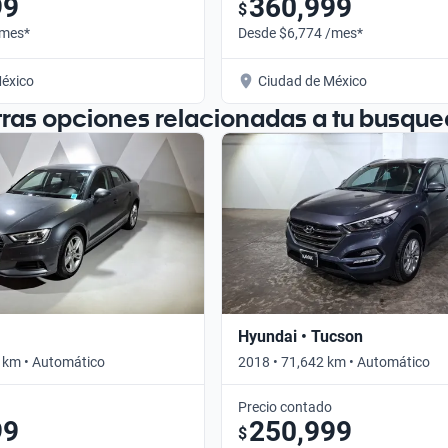
99
360,999
$
/mes*
Desde $6,774 /mes*
éxico
Ciudad de México
tras opciones relacionadas a tu busque
Hyundai • Tucson
 km • Automático
2018 • 71,642 km • Automático
Precio contado
99
250,999
$