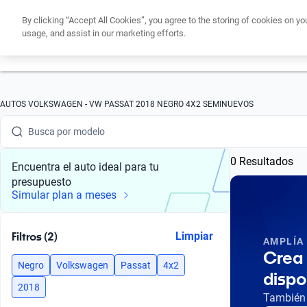
By clicking “Accept All Cookies”, you agree to the storing of cookies on yo
usage, and assist in our marketing efforts.
Obtén un cré
Busca por marca
AUTOS VOLKSWAGEN - VW PASSAT 2018 NEGRO 4X2 SEMINUEVOS
Busca por modelo
0 Resultados
Busca por versión
Encuentra el auto ideal para tu
presupuesto
Busca por año
Simular plan a meses
Busca por marca
Filtros (2)
Limpiar
AMPLÍA
Busca por modelo
Crea 
Negro
Volkswagen
Passat
4x2
dispo
Busca por versión
2018
También 