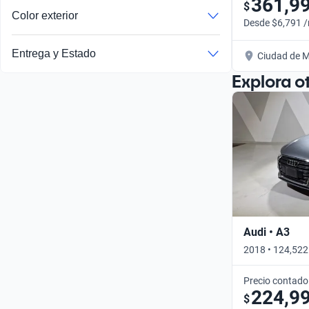
361,9
$
Color exterior
Desde $6,791 
Entrega y Estado
Ciudad de M
Explora o
Audi • A3
2018 • 124,522
Precio contado
224,9
$