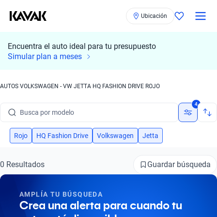
Ubicación
Encuentra el auto ideal para tu presupuesto
Simular plan a meses
AUTOS VOLKSWAGEN - VW JETTA HQ FASHION DRIVE ROJO
Busca por marca
4
Busca por modelo
Busca por versión
Rojo
HQ Fashion Drive
Volkswagen
Jetta
Busca por año
Guardar búsqueda
0 Resultados
Busca por marca
AMPLÍA TU BÚSQUEDA
Busca por modelo
Crea una alerta para cuando tu