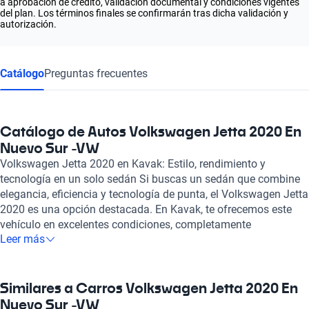
a aprobación de crédito, validación documental y condiciones vigentes
del plan. Los términos finales se confirmarán tras dicha validación y
autorización.
Catálogo
Preguntas frecuentes
Catálogo de Autos Volkswagen Jetta 2020 En
Nuevo Sur -VW
Volkswagen Jetta 2020 en Kavak: Estilo, rendimiento y
tecnología en un solo sedán Si buscas un sedán que combine
elegancia, eficiencia y tecnología de punta, el Volkswagen Jetta
2020 es una opción destacada. En Kavak, te ofrecemos este
vehículo en excelentes condiciones, completamente
Leer más
inspeccionado y garantizado, para que disfrutes de una
experiencia de conducción única. Con un motor de combustión
que varía entre 1.4 y 2.0 litros, este modelo ofrece un equilibrio
perfecto entre potencia y eficiencia de combustible, con un
Similares a Carros Volkswagen Jetta 2020 En
consumo combinado que oscila entre 5.1 y 6.4 litros cada 100
Nuevo Sur -VW