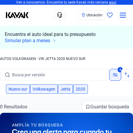
Ven a conocernos. Encuentra tu sede Kavak más cercana
aquí
.
Ubicación
Encuentra el auto ideal para tu presupuesto
Busca por marca
Simular plan a meses
Busca por modelo
AUTOS VOLKSWAGEN - VW JETTA 2020 NUEVO SUR
Busca por versión
4
Busca por año
Nuevo sur
Volkswagen
Jetta
2020
Busca por marca
Busca por modelo
Guardar búsqueda
0 Resultados
Busca por versión
AMPLÍA TU BÚSQUEDA
Busca por año
Crea una alerta para cuando tu