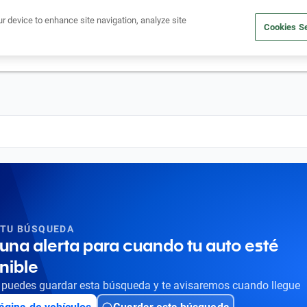
Ven a conocernos. Encuentra tu sede Kavak más cercana
aquí
.
ur device to enhance site navigation, analyze site
Cookies Se
dito
Compra un auto
Vende tu auto
Cuida tu auto
Nosotr
 TU BÚSQUEDA
una alerta para cuando tu auto esté
nible
puedes guardar esta búsqueda y te avisaremos cuando llegue