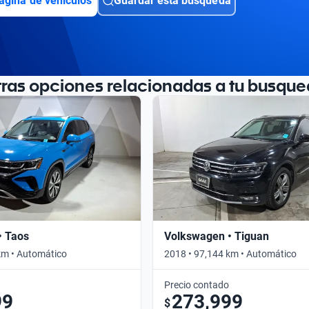
ágina de vehículos
Guardar esta búsqueda
tras opciones relacionadas a tu busque
• Taos
Volkswagen • Tiguan
km • Automático
2018 • 97,144 km • Automático
Precio contado
99
273,999
$