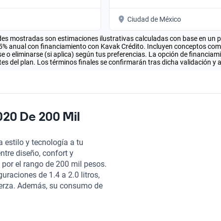
Ciudad de México
es mostradas son estimaciones ilustrativas calculadas con base en un pla
.5% anual con financiamiento con Kavak Crédito. Incluyen conceptos como 
 o eliminarse (si aplica) según tus preferencias. La opción de financiam
es del plan. Los términos finales se confirmarán tras dicha validación y 
020 De 200 Mil
estilo y tecnología a tu
ntre diseño, confort y
 por el rango de 200 mil pesos.
uraciones de 1.4 a 2.0 litros,
uerza. Además, su consumo de
disfrutar de una autonomía que
io en la ciudad. La experiencia
ener acabados en cuero o tela,