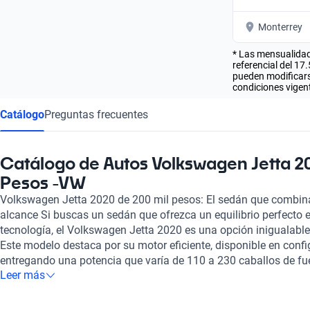
Monterrey
* Las mensualidad
referencial del 17
pueden modificarse
condiciones vigent
Catálogo
Preguntas frecuentes
Catálogo de Autos Volkswagen Jetta 2
Pesos -VW
Volkswagen Jetta 2020 de 200 mil pesos: El sedán que combina 
alcance Si buscas un sedán que ofrezca un equilibrio perfecto e
tecnología, el Volkswagen Jetta 2020 es una opción inigualable
Este modelo destaca por su motor eficiente, disponible en config
entregando una potencia que varía de 110 a 230 caballos de f
Leer más
combustible de entre 5.1 y 6.4 litros cada 100 km te permitirá 
oscila entre 785 y 985 km, ideal para viajes largos o el uso diar
de manejo se complementa con un interior elegante que puede t