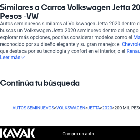
y un sistema de integración móvil con Apple Carplay y Android 
Similares a Carros Volkswagen Jetta 2
disfrutar de tus aplicaciones favoritas sin distracciones. Con se
Pesos -VW
parqueo tanto delanteros como traseros, la seguridad está garan
Autos seminuevos similares al Volkswagen Jetta 2020 dentro de
En Kavak, todos nuestros vehículos, incluido el Volkswagen Je
buscas un Volkswagen Jetta 2020 seminuevo dentro del rango d
inspección rigurosa en más de 240 puntos, asegurando su ópti
explorar más opciones, podrías considerar modelos como el
Ma
Ofrecemos opciones de financiamiento flexibles y planes de gar
reconocido por su diseño elegante y su gran manejo; el
Chevrol
necesidades, brindando una experiencia de compra 100% en lí
que destaca por su tecnología y confort en el interior; o el
Renau
soporte postventa y la opción de contratar una garantía extendi
Leer más
pesos
, ideal para quienes buscan versatilidad y un rendimiento e
mereces al adquirir tu vehículo. Además del Jetta, puedes expl
ofrecen características similares al Volkswagen Jetta 2020, p
Volkswagen dentro del mismo rango de precio, como el
Volkswa
dentro de tu presupuesto.
y el
Volkswagen CrossFox 2020 de 200 mil pesos
. No dudes en 
encontrar el Volkswagen que se adapte a tu estilo y necesidade
Continúa tu búsqueda
AUTOS SEMINUEVOS
>
VOLKSWAGEN
>
JETTA
>
2020
>
200 MIL PE
Compra un auto