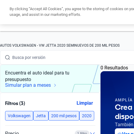
By clicking “Accept All Cookies”, you agree to the storing of cookies on yo
usage, and assist in our marketing efforts.
Obtén un cré
Busca por marca
Busca por modelo
AUTOS VOLKSWAGEN - VW JETTA 2020 SEMINUEVOS DE 200 MIL PESOS
Busca por versión
0 Resultados
Busca por año
Encuentra el auto ideal para tu
presupuesto
Busca por marca
Simular plan a meses
Busca por modelo
AMPLÍA
Filtros (3)
Limpiar
Crea 
Busca por versión
dispo
Volkswagen
Jetta
200 mil pesos
2020
Busca por año
También 
Precio
1 filtro