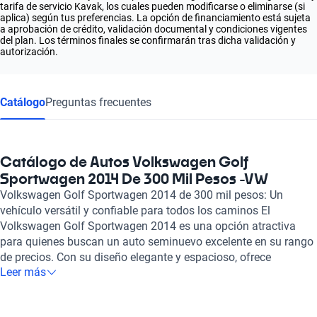
tarifa de servicio Kavak, los cuales pueden modificarse o eliminarse (si
aplica) según tus preferencias. La opción de financiamiento está sujeta
a aprobación de crédito, validación documental y condiciones vigentes
del plan. Los términos finales se confirmarán tras dicha validación y
autorización.
Catálogo
Preguntas frecuentes
Catálogo de Autos Volkswagen Golf
Sportwagen 2014 De 300 Mil Pesos -VW
Volkswagen Golf Sportwagen 2014 de 300 mil pesos: Un
vehículo versátil y confiable para todos los caminos El
Volkswagen Golf Sportwagen 2014 es una opción atractiva
para quienes buscan un auto seminuevo excelente en su rango
de precios. Con su diseño elegante y espacioso, ofrece
Leer más
comodidad y funcionalidad, perfectos para viajes familiares o
aventuras de fin de semana. Este modelo se destaca por su
gran capacidad de carga y un interior bien equipado que