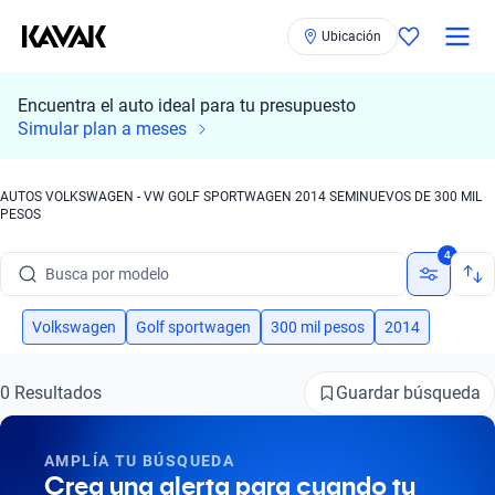
Ubicación
Encuentra el auto ideal para tu presupuesto
Simular plan a meses
AUTOS VOLKSWAGEN - VW GOLF SPORTWAGEN 2014 SEMINUEVOS DE 300 MIL
PESOS
Busca por marca
4
Busca por modelo
Busca por versión
Volkswagen
Golf sportwagen
300 mil pesos
2014
Busca por año
Guardar búsqueda
0 Resultados
Busca por marca
AMPLÍA TU BÚSQUEDA
Busca por modelo
Crea una alerta para cuando tu