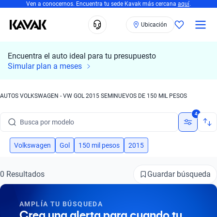
Ven a conocernos. Encuentra tu sede Kavak más cercana
aquí
.
Ubicación
Encuentra el auto ideal para tu presupuesto
Simular plan a meses
AUTOS VOLKSWAGEN - VW GOL 2015 SEMINUEVOS DE 150 MIL PESOS
Busca por marca
4
Busca por modelo
Busca por versión
Volkswagen
Gol
150 mil pesos
2015
Busca por año
Guardar búsqueda
0 Resultados
Busca por marca
AMPLÍA TU BÚSQUEDA
Busca por modelo
Crea una alerta para cuando tu