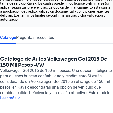
tarifa de servicio Kavak, los cuales pueden modificarse o eliminarse (si
aplica) según tus preferencias. La opción de financiamiento está sujeta
a aprobación de crédito, validación documental y condiciones vigentes
del plan. Los términos finales se confirmarán tras dicha validación y
autorización.
Catálogo
Preguntas frecuentes
Catálogo de Autos Volkswagen Gol 2015 De
150 Mil Pesos -VW
Volkswagen Gol 2015 de 150 mil pesos: Una opción inteligente
para quienes buscan confiabilidad y rendimiento Si estás
considerando un Volkswagen Gol 2015 en el rango de 150 mil
pesos, en Kavak encontrarás una opción de vehículo que
combina calidad, eficiencia y un diseño atractivo. Este modelo
Leer más
destaca por su potente motor de 1.6 litros con cuatro cilindros,
capaz de ofrecer hasta 100 caballos de fuerza. Su rendimiento
de combustible, que varía entre 5.4 y 5.7 litros a los 100 km, lo