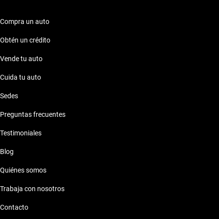
vehículos que garantizan calidad y rendimiento. En Kavak,
estamos aquí para ayudarte a encontrar el automóvil perfecto.
Compra un auto
Obtén un crédito
Vende tu auto
Cuida tu auto
Sedes
Preguntas frecuentes
Testimoniales
Blog
Quiénes somos
Trabaja con nosotros
Contacto