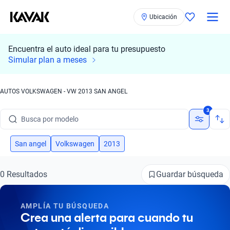
Ubicación
Encuentra el auto ideal para tu presupuesto
Simular plan a meses
AUTOS VOLKSWAGEN - VW 2013 SAN ANGEL
Busca por marca
3
Busca por modelo
Busca por versión
San angel
Volkswagen
2013
Busca por año
Guardar búsqueda
0 Resultados
Busca por marca
AMPLÍA TU BÚSQUEDA
Busca por modelo
Crea una alerta para cuando tu