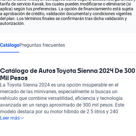
tarifa de servicio Kavak, los cuales pueden modificarse o eliminarse (si
aplica) según tus preferencias. La opción de financiamiento está sujeta
a aprobación de crédito, validación documental y condiciones vigentes
del plan. Los términos finales se confirmarán tras dicha validación y
autorización.
Catálogo
Preguntas frecuentes
Catálogo de Autos Toyota Sienna 2024 De 300
Mil Pesos
La Toyota Sienna 2024 es una opción insuperable en el
mercado de las minivanes, especialmente si buscas un
vehículo que combine versatilidad, eficiencia y tecnología
avanzada en un rango aproximado de 300 mil pesos. Este
modelo destaca por su motor híbrido de 2.5 litros y 240
Leer más
caballos de fuerza, ofreciendo una experiencia de conducción
poderosa y eficiente, con un consumo combinado de solo 4.9
litros cada 100 km. Ideal para familias, la Sienna tiene