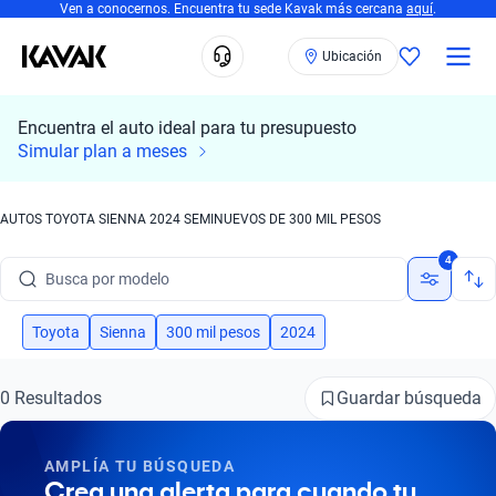
Ven a conocernos. Encuentra tu sede Kavak más cercana
aquí
.
Ubicación
Encuentra el auto ideal para tu presupuesto
Simular plan a meses
AUTOS TOYOTA SIENNA 2024 SEMINUEVOS DE 300 MIL PESOS
Busca por marca
4
Busca por modelo
Busca por versión
Toyota
Sienna
300 mil pesos
2024
Busca por año
Guardar búsqueda
0 Resultados
Busca por marca
AMPLÍA TU BÚSQUEDA
Busca por modelo
Crea una alerta para cuando tu