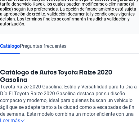
tarifa de servicio Kavak, los cuales pueden modificarse o eliminarse (si
aplica) según tus preferencias. La opción de financiamiento está sujeta
a aprobación de crédito, validación documental y condiciones vigentes
del plan. Los términos finales se confirmarán tras dicha validación y
autorización.
Catálogo
Preguntas frecuentes
Catálogo de Autos Toyota Raize 2020
Gasolina
Toyota Raize 2020 Gasolina: Estilo y Versatilidad para tu Día a
Día El Toyota Raize 2020 Gasolina destaca por su diseño
compacto y moderno, ideal para quienes buscan un vehículo
ágil que se adapte tanto a la ciudad como a escapadas de fin
de semana. Este modelo combina un motor eficiente con una
Leer más
estética atractiva, brindando la potencia necesaria para
enfrentar el tráfico urbano con facilidad. Su sistema de
combustible optimizado no solo garantiza un rendimiento