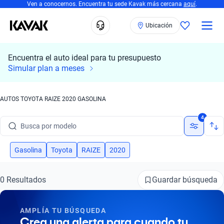
Ven a conocernos. Encuentra tu sede Kavak más cercana
aquí
.
Ubicación
Encuentra el auto ideal para tu presupuesto
Simular plan a meses
AUTOS TOYOTA RAIZE 2020 GASOLINA
Busca por marca
4
Busca por modelo
Busca por versión
Gasolina
Toyota
RAIZE
2020
Busca por año
Guardar búsqueda
0 Resultados
Busca por marca
AMPLÍA TU BÚSQUEDA
Busca por modelo
Crea una alerta para cuando tu