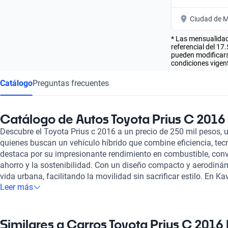
Ciudad de M
* Las mensualidad
referencial del 17
pueden modificarse
condiciones vigent
Catálogo
Preguntas frecuentes
Catálogo de Autos Toyota Prius C 2016
Descubre el Toyota Prius c 2016 a un precio de 250 mil pesos, 
quienes buscan un vehículo híbrido que combine eficiencia, tec
destaca por su impresionante rendimiento en combustible, convi
ahorro y la sostenibilidad. Con un diseño compacto y aerodinámic
vida urbana, facilitando la movilidad sin sacrificar estilo. En 
Leer más
nuestros vehículos, incluyendo el Toyota Prius c 2016, pasan p
abarca más de 240 puntos, asegurando su óptimo estado tanto
Además, ofrecemos opciones de financiamiento flexibles y plan
que se adaptan a tus necesidades, brindándote tranquilidad en 
Similares a Carros Toyota Prius C 2016