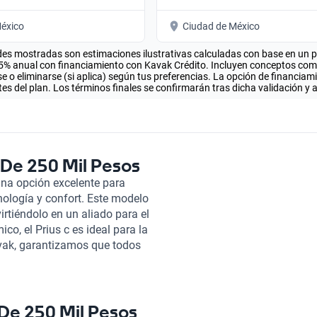
éxico
Ciudad de México
es mostradas son estimaciones ilustrativas calculadas con base en un pla
.5% anual con financiamiento con Kavak Crédito. Incluyen conceptos como 
 o eliminarse (si aplica) según tus preferencias. La opción de financiam
es del plan. Los términos finales se confirmarán tras dicha validación y 
 De 250 Mil Pesos
una opción excelente para
nología y confort. Este modelo
rtiéndolo en un aliado para el
o, el Prius c es ideal para la
Kavak, garantizamos que todos
or una rigurosa inspección que
 mecánico como estético.
es de garantía personalizados
tu compra. La experiencia de
 De 250 Mil Pesos