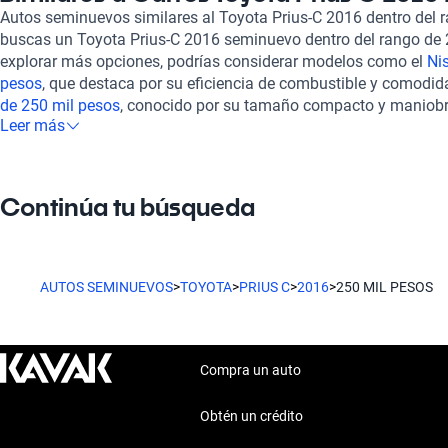
compra es completamente en línea, lo que te permite realizar to
Autos seminuevos similares al Toyota Prius-C 2016 dentro del 
comodidad de tu hogar. También contamos con un soporte post
buscas un Toyota Prius-C 2016 seminuevo dentro del rango de 2
posibilidad de contratar una garantía extendida, garantizando tu
explorar más opciones, podrías considerar modelos como el
Ni
considerando otros modelos similares, te invitamos a explorar 
pesos
, que destaca por su eficiencia de combustible y comodid
pesos
, el
Nissan Maxima 2016 de 250 mil pesos
, y el
Honda Fit
de 250 mil pesos
, conocido por su tamaño compacto y maniobrab
uno de estos modelos ofrece características únicas y calidad su
Leer más
Peugeot 2008 2016 de 250 mil pesos
, que ofrece un diseño atr
adaptarse a tus preferencias. Encuentra el Toyota Prius c 2016 
carretera. Estas alternativas ofrecen características similares a
ventajas que tenemos para ofrecerte.
brindándote más opciones dentro de tu presupuesto.
Continúa tu búsqueda
AUTOS SEMINUEVOS
>
TOYOTA
>
PRIUS C
>
2016
>
250 MIL PESOS
Compra un auto
Obtén un crédito