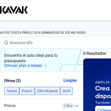
Busca por marca
Busca por modelo
Busca por versión
AUTOS TOYOTA PRIUS C 2016 SEMINUEVOS DE 250 MIL PESOS
Busca por año
0 Resultados
Busca por marca
Encuentra el auto ideal para tu
presupuesto
Busca por modelo
Simular plan a meses
Busca por versión
Filtros (3)
Limpiar
AMPLÍA
Busca por año
Crea 
Toyota
Prius C
250 mil pesos
2016
dispo
También 
Precio
1 filtro
Crear