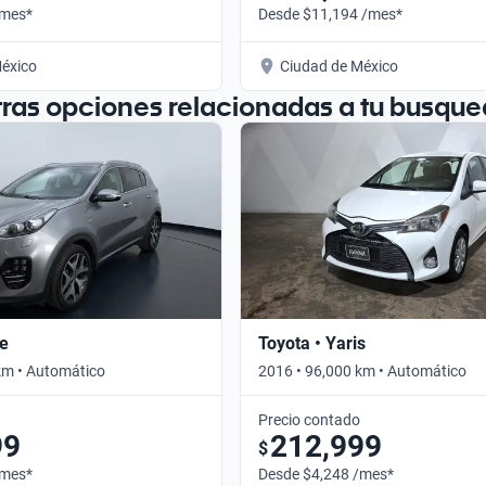
/mes*
Desde $11,194 /mes*
éxico
Ciudad de México
tras opciones relacionadas a tu busque
ge
Toyota • Yaris
km • Automático
2016 • 96,000 km • Automático
Precio contado
99
212,999
$
/mes*
Desde $4,248 /mes*