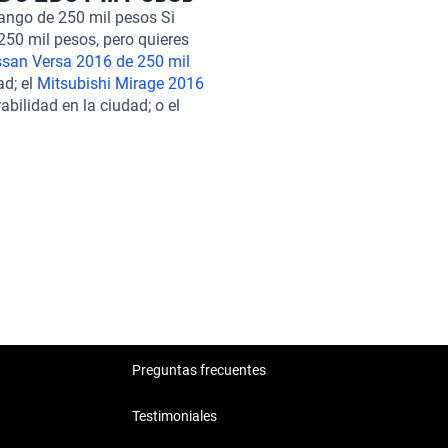
do el proceso desde la
rango de 250 mil pesos Si
venta excepcional y la
50 mil pesos, pero quieres
 inversión. Si estás
ssan Versa 2016 de 250 mil
el
Honda HR-V 2016 de 250 mil
ad; el
Mitsubishi Mirage 2016
 2016 de 250 mil pesos
. Cada
ilidad en la ciudad; o el
perior, perfectos para
activo y un buen rendimiento en
en Kavak y disfruta de todas las
l Toyota Prius-C 2016,
Preguntas frecuentes
Testimoniales