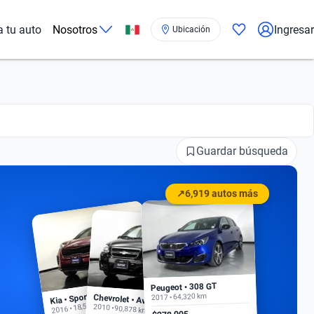
a tu auto
Nosotros
Ingresar
Ubicación
Guardar búsqueda
↗
6,919 autos más
Peugeot • 308 GT
Kia • Sportage EX
2017 • 64,320 km
Chevrolet • Aveo
2016 • 18,500 km
2010 • 90,878 km