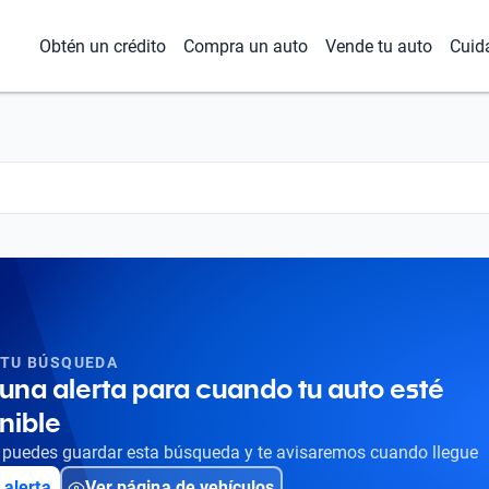
Obtén un crédito
Compra un auto
Vende tu auto
Cuid
 TU BÚSQUEDA
una alerta para cuando tu auto esté
nible
puedes guardar esta búsqueda y te avisaremos cuando llegue
 alerta
Ver página de vehículos