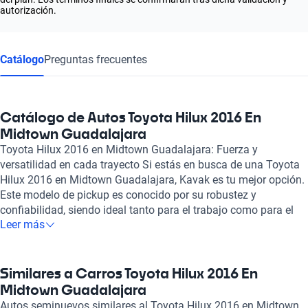
autorización.
Catálogo
Preguntas frecuentes
Catálogo de Autos Toyota Hilux 2016 En
Midtown Guadalajara
Toyota Hilux 2016 en Midtown Guadalajara: Fuerza y
versatilidad en cada trayecto Si estás en busca de una Toyota
Hilux 2016 en Midtown Guadalajara, Kavak es tu mejor opción.
Este modelo de pickup es conocido por su robustez y
confiabilidad, siendo ideal tanto para el trabajo como para el
Leer más
uso diario. Con un motor de 2.7 litros y 166 caballos de fuerza,
la Hilux ofrece un rendimiento eficiente con un consumo
combinado de 9.9 litros cada 100 km, lo que la convierte en
una opción práctica y económica para quienes requieren de un
Similares a Carros Toyota Hilux 2016 En
vehículo resistente y a la vez eficiente. La Toyota Hilux 2016
Midtown Guadalajara
destaca no solo por su durabilidad, sino también por su
Autos seminuevos similares al Toyota Hilux 2016 en Midtown