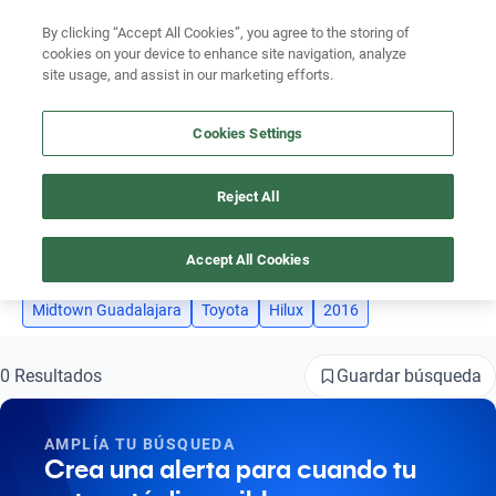
By clicking “Accept All Cookies”, you agree to the storing of
Ubicación
cookies on your device to enhance site navigation, analyze
site usage, and assist in our marketing efforts.
Encuentra el auto ideal para tu presupuesto
Simular plan a meses
Cookies Settings
Reject All
AUTOS TOYOTA HILUX 2016 MIDTOWN GUADALAJARA
Busca por marca
4
Busca por modelo
Accept All Cookies
Busca por versión
Midtown Guadalajara
Toyota
Hilux
2016
Busca por año
Guardar búsqueda
0 Resultados
Busca por marca
AMPLÍA TU BÚSQUEDA
Busca por modelo
Crea una alerta para cuando tu