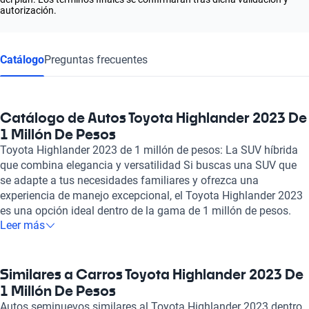
autorización.
Catálogo
Preguntas frecuentes
Catálogo de Autos Toyota Highlander 2023 De
1 Millón De Pesos
Toyota Highlander 2023 de 1 millón de pesos: La SUV híbrida
que combina elegancia y versatilidad Si buscas una SUV que
se adapte a tus necesidades familiares y ofrezca una
experiencia de manejo excepcional, el Toyota Highlander 2023
es una opción ideal dentro de la gama de 1 millón de pesos.
Leer más
Este modelo destaca por su tren motriz híbrido, que combina
un motor de 2.5 litros con una potencia máxima de 243
caballos de fuerza. Con una eficiencia de combustible
impresionante de solo 4.8 litros cada 100 km, el Highlander se
Similares a Carros Toyota Highlander 2023 De
convierte en un aliado ecológico y económico. La capacidad
1 Millón De Pesos
para albergar de 7 a 8 pasajeros permite disfrutar de espacios
Autos seminuevos similares al Toyota Highlander 2023 dentro