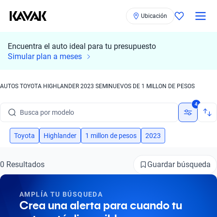
Ubicación
Encuentra el auto ideal para tu presupuesto
Simular plan a meses
Busca por marca
AUTOS TOYOTA HIGHLANDER 2023 SEMINUEVOS DE 1 MILLON DE PESOS
Busca por modelo
4
Busca por versión
Toyota
Highlander
1 millon de pesos
2023
Busca por año
Guardar búsqueda
0 Resultados
Busca por marca
Busca por modelo
AMPLÍA TU BÚSQUEDA
Crea una alerta para cuando tu
Busca por versión