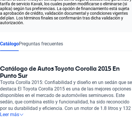
tarifa de servicio Kavak, los cuales pueden modificarse o eliminarse (si
aplica) según tus preferencias. La opción de financiamiento está sujeta
a aprobación de crédito, validación documental y condiciones vigentes
del plan. Los términos finales se confirmarán tras dicha validación y
autorización.
Catálogo
Preguntas frecuentes
Catálogo de Autos Toyota Corolla 2015 En
Punto Sur
Toyota Corolla 2015: Confiabilidad y diseño en un sedán que se
destaca El Toyota Corolla 2015 es una de las mejores opciones
disponibles en el mercado de automóviles seminuevos. Este
sedán, que combina estilo y funcionalidad, ha sido reconocido
por su durabilidad y eficiencia. Con un motor de 1.8 litros y 132
Leer más
caballos de fuerza, ofrece un rendimiento excepcional con un
consumo de gasolina de solo 6.5 litros cada 100 kilómetros, lo
que lo convierte en un aliado perfecto para quienes buscan