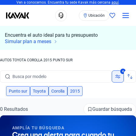
Ven a conocernos. Encuentra tu sede Kavak más cercana
aquí
.
Ubicación
Encuentra el auto ideal para tu presupuesto
Simular plan a meses
AUTOS TOYOTA COROLLA 2015 PUNTO SUR
Busca por marca
4
Busca por modelo
Busca por versión
Punto sur
Toyota
Corolla
2015
Busca por año
Guardar búsqueda
0 Resultados
Busca por marca
AMPLÍA TU BÚSQUEDA
Busca por modelo
Crea una alerta para cuando tu