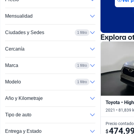
Ver p
Busca por año
Mensualidad
Ciudades y Sedes
1 filtro
Explora o
Cercanía
Marca
1 filtro
Modelo
1 filtro
Año y Kilometraje
Toyota • Hig
2021 • 81,839 
Tipo de auto
Precio contado
474,9
$
Entrega y Estado