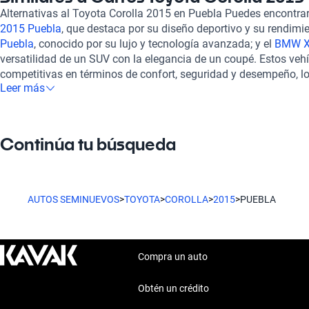
de su atractivo, ya que su cámara de reversa facilita las manio
Alternativas al Toyota Corolla 2015 en Puebla Puedes encontr
haciendo de este sedán una opción práctica para el día a día. A
2015 Puebla
, que destaca por su diseño deportivo y su rendimie
en Kavak, podrás disfrutar de un proceso de compra 100% en l
Puebla
, conocido por su lujo y tecnología avanzada; y el
BMW X
por una rigurosa inspección de más de 240 puntos, garantizan
versatilidad de un SUV con la elegancia de un coupé. Estos vehí
estético. Además, ofrecemos opciones de financiamiento flexibl
competitivas en términos de confort, seguridad y desempeño, lo
adaptados a tus necesidades, junto con un sólido soporte postv
Leer más
opciones si estás considerando el Toyota Corolla 2015.
una garantía extendida para una mayor tranquilidad, asegurand
protegida a largo plazo. El Toyota Corolla 2015, disponible en 
perfecta de estilo, eficiencia y seguridad.
Continúa tu búsqueda
AUTOS SEMINUEVOS
>
TOYOTA
>
COROLLA
>
2015
>
PUEBLA
Compra un auto
Obtén un crédito