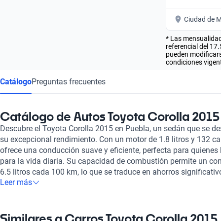
Ciudad de M
* Las mensualidad
referencial del 17
pueden modificarse
condiciones vigent
Catálogo
Preguntas frecuentes
Catálogo de Autos Toyota Corolla 2015
Descubre el Toyota Corolla 2015 en Puebla, un sedán que se de
su excepcional rendimiento. Con un motor de 1.8 litros y 132 ca
ofrece una conducción suave y eficiente, perfecta para quienes
para la vida diaria. Su capacidad de combustión permite un c
6.5 litros cada 100 km, lo que se traduce en ahorros significat
Leer más
de hasta 775 km, ideal para viajes largos o desplazamientos urb
Corolla 2015 es acogedor y funcional, con espacio para cinco p
aseguran comodidad en cada viaje. Entre sus características d
con cinco airbags, brindando tranquilidad a sus ocupantes. La
Similares a Carros Toyota Corolla 2015