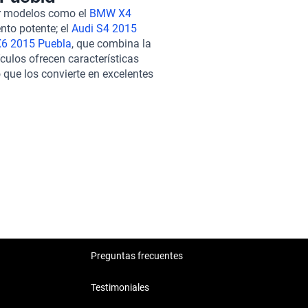
bras de estacionamiento,
ar modelos como el
BMW X4
l elegir un Toyota Corolla 2015
nto potente; el
Audi S4 2015
ínea, donde cada vehículo pasa
6 2015 Puebla
, que combina la
do su estado mecánico y
culos ofrecen características
es y planes de garantía
 que los convierte en excelentes
enta. Puedes incluso optar por
o que tu inversión esté
Kavak, es la combinación
Preguntas frecuentes
Testimoniales