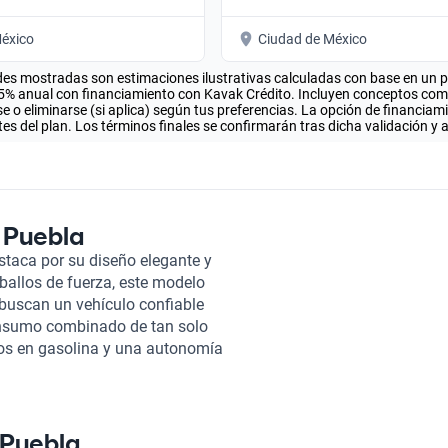
éxico
Ciudad de México
es mostradas son estimaciones ilustrativas calculadas con base en un pla
.5% anual con financiamiento con Kavak Crédito. Incluyen conceptos como 
 o eliminarse (si aplica) según tus preferencias. La opción de financiam
es del plan. Los términos finales se confirmarán tras dicha validación y 
 Puebla
staca por su diseño elegante y
ballos de fuerza, este modelo
 buscan un vehículo confiable
onsumo combinado de tan solo
ivos en gasolina y una autonomía
anos. El interior del Toyota
asajeros y asientos de tela que
e seguridad, este modelo cuenta
 tecnología también forma parte
 Puebla