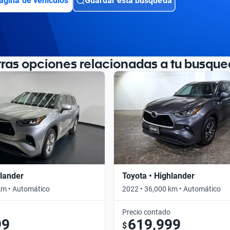
ágina de vehículos
Guardar esta búsqueda
tras opciones relacionadas a tu busque
hlander
Toyota • Highlander
km • Automático
2022 • 36,000 km • Automático
Precio contado
99
619,999
$