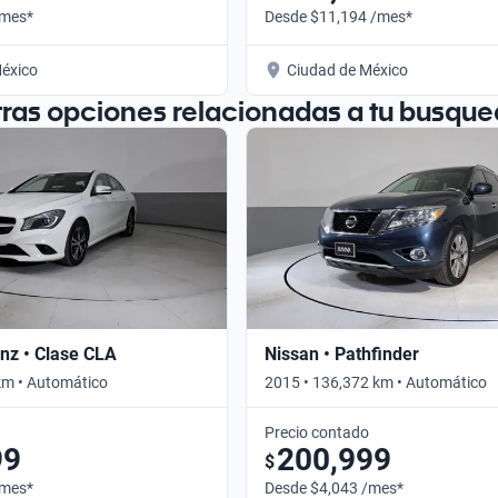
/mes*
Desde $11,194 /mes*
éxico
Ciudad de México
tras opciones relacionadas a tu busque
nz • Clase CLA
Nissan • Pathfinder
km • Automático
2015 • 136,372 km • Automático
Precio contado
99
200,999
$
/mes*
Desde $4,043 /mes*