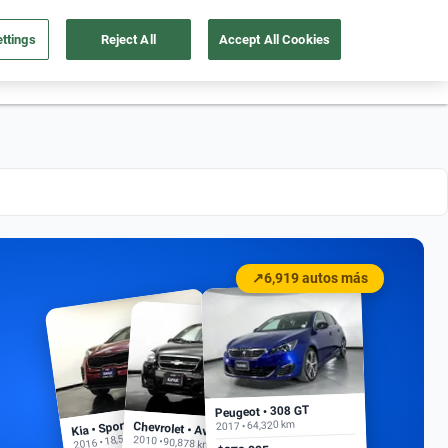
ttings
Reject All
Accept All Cookies
55 4162 9202
os
Ingresar
Ubicación
↗
6,919 autos más
Peugeot • 308 GT
Kia • Sportage EX
2017 • 64,320 km
Chevrolet • Aveo
2016 • 18,500 km
2010 • 90,878 km