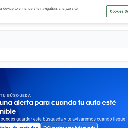
Ven a conocernos. Encuentra tu sede Kavak más cercana
aquí
.
ur device to enhance site navigation, analyze site
Cookies Se
dito
Compra un auto
Vende tu auto
Cuida tu auto
Nosotr
 TU BÚSQUEDA
una alerta para cuando tu auto esté
nible
puedes guardar esta búsqueda y te avisaremos cuando llegue