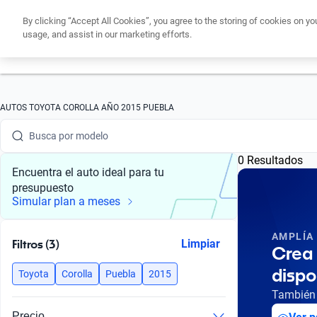
By clicking “Accept All Cookies”, you agree to the storing of cookies on yo
usage, and assist in our marketing efforts.
Obtén un cré
Busca por marca
AUTOS TOYOTA COROLLA AÑO 2015 PUEBLA
Busca por modelo
0 Resultados
Busca por versión
Encuentra el auto ideal para tu
presupuesto
Busca por año
Simular plan a meses
Busca por marca
AMPLÍA
Filtros (3)
Limpiar
Crea 
Busca por modelo
dispo
Toyota
Corolla
Puebla
2015
Busca por versión
También 
Precio