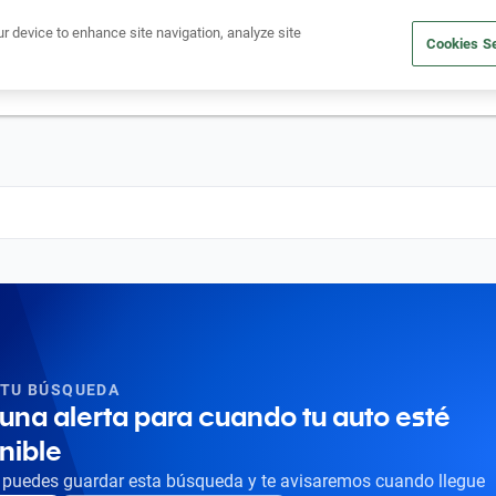
Ven a conocernos. Encuentra tu sede Kavak más cercana
aquí
.
ur device to enhance site navigation, analyze site
Cookies Se
dito
Compra un auto
Vende tu auto
Cuida tu auto
Nosotr
 TU BÚSQUEDA
una alerta para cuando tu auto esté
nible
puedes guardar esta búsqueda y te avisaremos cuando llegue