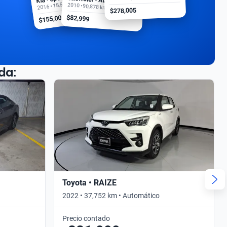
2016 • 18,500 km
2010 • 90,878 km
$278,005
$155,000
$82,999
da:
Toyota • RAIZE
2022 • 37,752 km • Automático
Precio contado