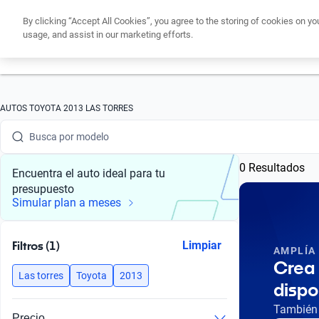
By clicking “Accept All Cookies”, you agree to the storing of cookies on yo
usage, and assist in our marketing efforts.
Obtén un cré
Busca por marca
AUTOS TOYOTA 2013 LAS TORRES
Busca por modelo
0 Resultados
Busca por versión
Encuentra el auto ideal para tu
presupuesto
Busca por año
Simular plan a meses
Busca por marca
Filtros (1)
Limpiar
AMPLÍA
Busca por modelo
Crea 
Las torres
Toyota
2013
dispo
Busca por versión
También 
Precio