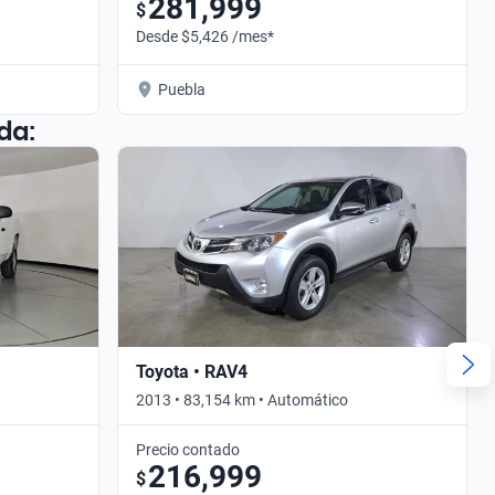
281,999
$
Desde $5,426 /mes*
Puebla
da:
Toyota • RAV4
2013 • 83,154 km • Automático
Precio contado
216,999
$