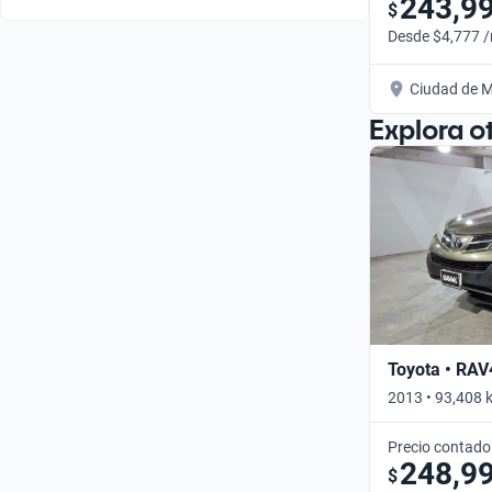
243,9
$
Desde $4,777 
Ciudad de M
Explora o
Toyota • RAV
2013 • 93,408 
Precio contado
248,9
$