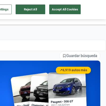
ttings
Reject All
Accept All Cookies
55 4162 9202
os
Ingresar
Ubicación
Guardar búsqueda
↗
6,919 autos más
Peugeot • 308 GT
Kia • Sportage EX
2017 • 64,320 km
Chevrolet • Aveo