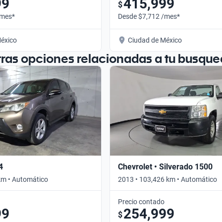
99
415,999
$
/mes*
Desde $7,712 /mes*
éxico
Ciudad de México
tras opciones relacionadas a tu busque
4
Chevrolet • Silverado 1500
km • Automático
2013 • 103,426 km • Automático
Precio contado
99
254,999
$