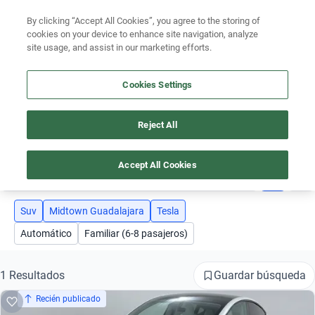
Ven a conocernos. Encuentra tu sede Kavak más cercana
aquí
.
By clicking “Accept All Cookies”, you agree to the storing of
cookies on your device to enhance site navigation, analyze
Ubicación
site usage, and assist in our marketing efforts.
Encuentra el auto ideal para tu presupuesto
Cookies Settings
Simular plan a meses
Busca por marca
Reject All
AUTOS TESLA MIDTOWN GUADALAJARA SUV
Busca por modelo
Accept All Cookies
3
Busca por versión
Busca por año
Suv
Midtown Guadalajara
Tesla
Automático
Familiar (6-8 pasajeros)
Busca por marca
Busca por modelo
Guardar búsqueda
1 Resultados
Recién publicado
Busca por versión