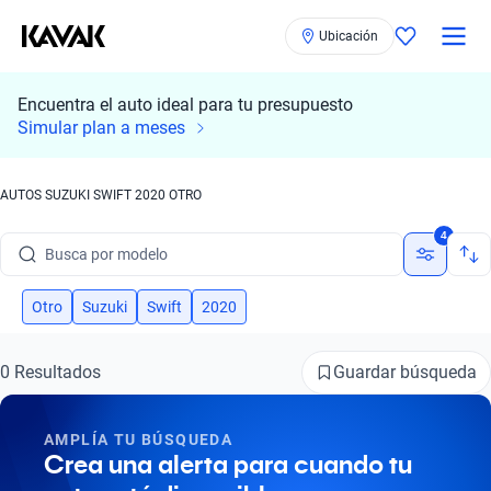
Ubicación
Encuentra el auto ideal para tu presupuesto
Simular plan a meses
AUTOS SUZUKI SWIFT 2020 OTRO
Busca por marca
4
Busca por modelo
Busca por versión
Otro
Suzuki
Swift
2020
Busca por año
Guardar búsqueda
0 Resultados
Busca por marca
AMPLÍA TU BÚSQUEDA
Busca por modelo
Crea una alerta para cuando tu