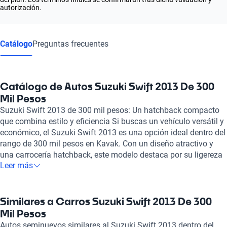
autorización.
Catálogo
Preguntas frecuentes
Catálogo de Autos Suzuki Swift 2013 De 300
Mil Pesos
Suzuki Swift 2013 de 300 mil pesos: Un hatchback compacto
que combina estilo y eficiencia Si buscas un vehículo versátil y
económico, el Suzuki Swift 2013 es una opción ideal dentro del
rango de 300 mil pesos en Kavak. Con un diseño atractivo y
una carrocería hatchback, este modelo destaca por su ligereza
Leer más
y agilidad en el manejo, haciéndolo perfecto para la ciudad. Su
motor de 1.4 a 1.6 litros y 4 cilindros proporciona una potencia
que varía entre 100 y 134 caballos de fuerza, ofreciendo una
aceleración de 0 a 100 km/h en tan solo 10 segundos. Este
Similares a Carros Suzuki Swift 2013 De 300
rendimiento, combinado con su velocidad máxima de 175
Mil Pesos
km/h, lo convierte en un vehículo dinámico y divertido de
Autos seminuevos similares al Suzuki Swift 2013 dentro del