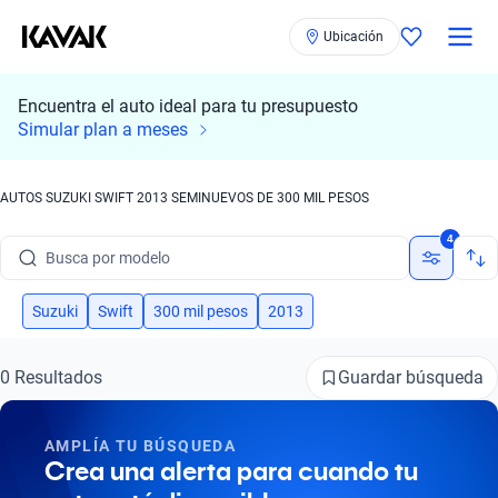
Ubicación
Encuentra el auto ideal para tu presupuesto
Simular plan a meses
AUTOS SUZUKI SWIFT 2013 SEMINUEVOS DE 300 MIL PESOS
Busca por marca
4
Busca por modelo
Busca por versión
Suzuki
Swift
300 mil pesos
2013
Busca por año
Guardar búsqueda
0 Resultados
Busca por marca
AMPLÍA TU BÚSQUEDA
Busca por modelo
Crea una alerta para cuando tu