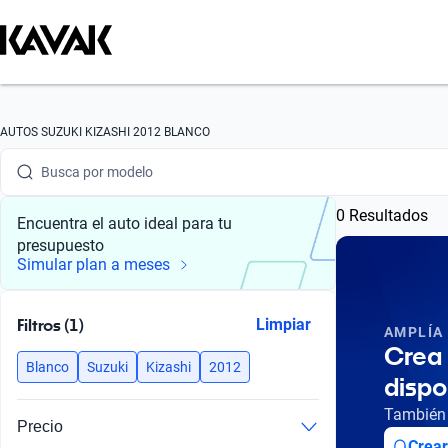
Busca por marca
AUTOS SUZUKI KIZASHI 2012 BLANCO
Busca por modelo
0 Resultados
Busca por versión
Encuentra el auto ideal para tu
presupuesto
Busca por año
Simular plan a meses
Busca por marca
Filtros (1)
Limpiar
AMPLÍA
Busca por modelo
Crea 
Blanco
Suzuki
Kizashi
2012
dispo
Busca por versión
También 
Precio
Busca por año
Crear