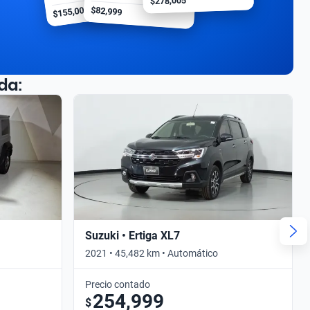
$278,005
$155,000
$82,999
da:
Suzuki • Ertiga XL7
2021 • 45,482 km • Automático
Precio contado
254,999
$