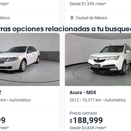
/mes*
Desde $7,559 /mes*
éxico
Ciudad de México
tras opciones relacionadas a tu busque
Z
Acura • MDX
 km • Automático
2012 • 70,377 km • Automático
Precio contado
99
188,999
$
/mes*
Desde $3,838 /mes*