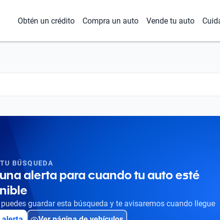
Obtén un crédito
Compra un auto
Vende tu auto
Cuid
 TU BÚSQUEDA
una alerta para cuando tu auto esté
nible
puedes guardar esta búsqueda y te avisaremos cuando llegue
 alerta
Ver página de vehículos