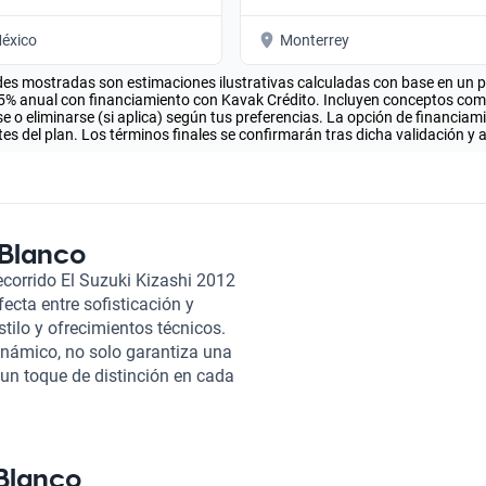
éxico
Monterrey
es mostradas son estimaciones ilustrativas calculadas con base en un pla
.5% anual con financiamiento con Kavak Crédito. Incluyen conceptos como 
 o eliminarse (si aplica) según tus preferencias. La opción de financiam
es del plan. Los términos finales se confirmarán tras dicha validación y 
 Blanco
ecorrido El Suzuki Kizashi 2012
ecta entre sofisticación y
tilo y ofrecimientos técnicos.
inámico, no solo garantiza una
un toque de distinción en cada
80 caballos de fuerza, el
u categoría. Su transmisión
e, mientras que su consumo
a viaje sea amigable con tu
 Blanco