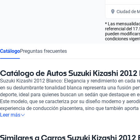
Ciudad de M
* Las mensualidad
referencial del 17
pueden modificarse
condiciones vigent
Catálogo
Preguntas frecuentes
Catálogo de Autos Suzuki Kizashi 2012
Suzuki Kizashi 2012 Blanco: Elegancia y rendimiento en cada r
en su deslumbrante tonalidad blanca representa una fusión perf
deporte, ideal para quienes buscan un sedán que destaque en es
Este modelo, que se caracteriza por su diseño moderno y aerod
experiencia de conducción placentera, sino que también aporta 
Leer más
trayecto. Con un motor de 2.4 litros y una potencia máxima de 1
Suzuki Kizashi 2012 es un referente de rendimiento dentro de s
automática brinda una experiencia de manejo suave y eficient
combinado de 6.9 litros cada 100 kilómetros garantiza que cad
Similares a Carros Suzuki Kizashi 2012