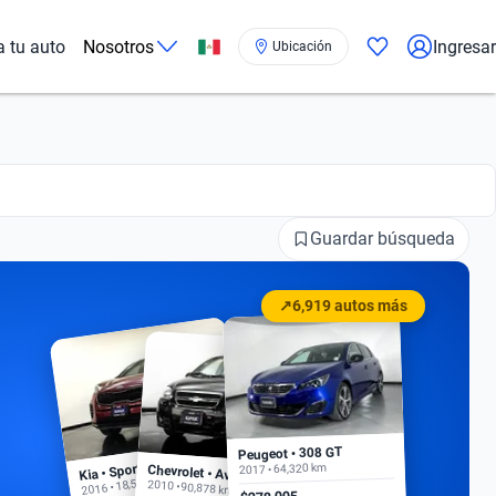
a tu auto
Nosotros
Ingresar
Ubicación
Guardar búsqueda
↗
6,919 autos más
Peugeot • 308 GT
Kia • Sportage EX
2017 • 64,320 km
Chevrolet • Aveo
2016 • 18,500 km
2010 • 90,878 km