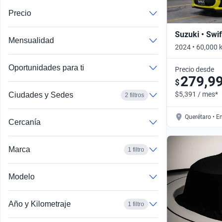
Precio
Suzuki • Swif
Mensualidad
2024 • 60,000
AUTO • Automá
Oportunidades para ti
Precio desde
279,9
$
$5,391 / mes*
Ciudades y Sedes
2 filtros
Querétaro • E
Cercanía
Marca
1 filtro
Modelo
Año y Kilometraje
1 filtro