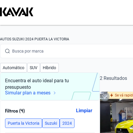
Busca por modelo
Busca por versión
Busca por año
AUTOS SUZUKI 2024 PUERTA LA VICTORIA
Busca por marca
Busca por modelo
Automático
SUV
Híbrido
Busca por versión
2 Resultados
Encuentra el auto ideal para tu
presupuesto
Busca por año
Simular plan a meses
Se vá rapi
Filtros (4)
Limpiar
Puerta la Victoria
Suzuki
2024