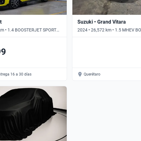
t
Suzuki • Grand Vitara
 km • 1.4 BOOSTERJET SPORT
2024 • 26,572 km • 1.5 MHEV
tico
GLX AUTO • Automático
99
ntrega 16 a 30 días
Querétaro