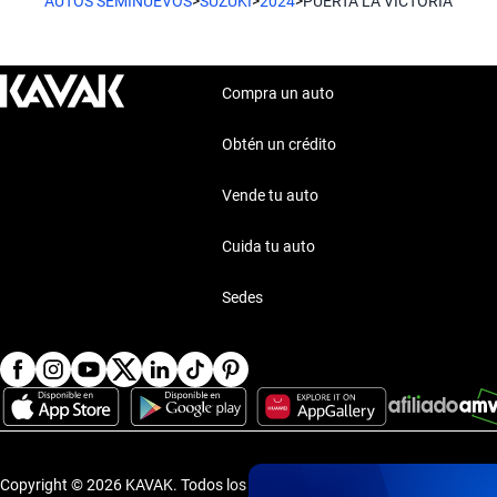
AUTOS SEMINUEVOS
>
SUZUKI
>
2024
>
PUERTA LA VICTORIA
Compra un auto
Obtén un crédito
Vende tu auto
Cuida tu auto
Sedes
Copyright © 2026 KAVAK.
Todos los derechos reservados.
·
Aviso de P