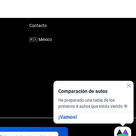
Contacto
🇲🇽
México
Comparación de autos
He preparado una tabla de los
primeros 4 autos que estás viendo 🎯
¡Vamos!
inanciera
·
Sitemap