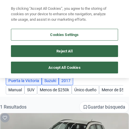
By clicking “Accept All Cookies”, you agree to the storing of
Ubicación
cookies on your device to enhance site navigation, analyze
site usage, and assist in our marketing efforts.
Encuentra el auto ideal para tu presupuesto
Simular plan a meses
Cookies Settings
Reject All
AUTOS SUZUKI 2017 PUERTA LA VICTORIA
Busca por marca
3
Busca por modelo
Accept All Cookies
Busca por versión
Puerta la Victoria
Suzuki
2017
Manual
SUV
Menos de $250k
Único dueño
Menor de $5,0
Busca por año
Busca por marca
Guardar búsqueda
1 Resultados
Busca por modelo