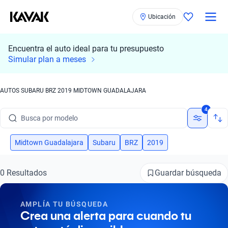
Ubicación
Encuentra el auto ideal para tu presupuesto
Simular plan a meses
AUTOS SUBARU BRZ 2019 MIDTOWN GUADALAJARA
Busca por marca
4
Busca por modelo
Busca por versión
Midtown Guadalajara
Subaru
BRZ
2019
Busca por año
Guardar búsqueda
0 Resultados
Busca por marca
AMPLÍA TU BÚSQUEDA
Busca por modelo
Crea una alerta para cuando tu