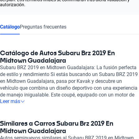
autorización.
Catálogo
Preguntas frecuentes
Catálogo de Autos Subaru Brz 2019 En
Midtown Guadalajara
Subaru BRZ 2019 en Midtown Guadalajara: La fusión perfecta
de estilo y rendimiento Si estás buscando un Subaru BRZ 2019
en Midtown Guadalajara, pasa por Kavak y descubre un
vehículo que combina un diseño deportivo con una experiencia
de manejo inigualable. Este coupé, equipado con un motor de
Leer más
2.0 litros y 4 cilindros, ofrece una potencia máxima de hasta
205 caballos de fuerza, permitiendo un desempeño sólido en
cada trayecto. Con un tiempo de aceleración de 0 a 100 km/h
entre 7.4 y 8.4 segundos, este automóvil se destaca en su
Similares a Carros Subaru Brz 2019 En
categoría por su agilidad y velocidad, alcanzando una
Midtown Guadalajara
velocidad máxima de hasta 216 km/h. El Subaru BRZ 2019 no
Autos seminuevos similares al Subaru BRZ 2019 en Midtown