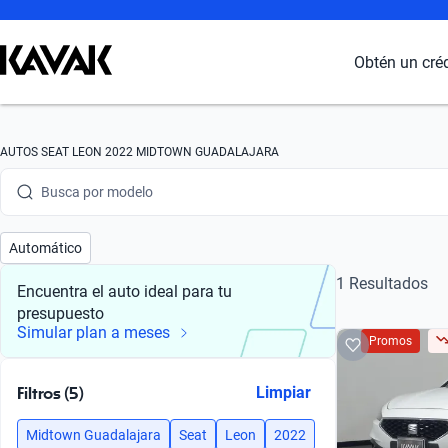
Obtén un cré
Busca por marca
AUTOS SEAT LEON 2022 MIDTOWN GUADALAJARA
Busca por modelo
Busca por versión
Automático
Busca por año
1 Resultados
Encuentra el auto ideal para tu
presupuesto
Busca por marca
Simular plan a meses
Promos
Busca por modelo
Filtros (5)
Limpiar
Busca por versión
Midtown Guadalajara
Seat
Leon
2022