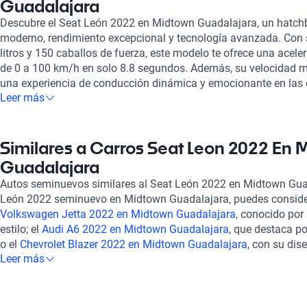
Guadalajara
Descubre el Seat León 2022 en Midtown Guadalajara, un hatc
moderno, rendimiento excepcional y tecnología avanzada. Con
litros y 150 caballos de fuerza, este modelo te ofrece una acele
de 0 a 100 km/h en solo 8.8 segundos. Además, su velocidad
una experiencia de conducción dinámica y emocionante en las c
Leer más
Seat León 2022 se destaca por su eficiencia, logrando un co
de solo 5.6 litros cada 100 km, lo cual lo convierte en una opc
vehículo económico y amigable con el medio ambiente, con un
Su interior, con capacidad para cinco pasajeros y tapicería en te
Similares a Carros Seat Leon 2022 En 
mientras que su sistema de integración móvil con Apple Carpla
Guadalajara
estés siempre conectado. En Kavak, nos comprometemos a ofrec
Autos seminuevos similares al Seat León 2022 en Midtown Gua
nuestros autos, incluido el Seat León 2022, son inspeccionado
León 2022 seminuevo en Midtown Guadalajara, puedes consid
garantizando su estado mecánico y estético. Ofrecemos opcione
Volkswagen Jetta 2022 en Midtown Guadalajara
, conocido por
planes de garantía adaptados a tus necesidades. La experien
estilo; el
Audi A6 2022 en Midtown Guadalajara
, que destaca po
en línea, y contamos con soporte postventa para brindarte tran
o el
Chevrolet Blazer 2022 en Midtown Guadalajara
, con su di
por una garantía extendida para mayor protección. Explora toda
Leer más
versátiles. Estos autos cuentan con características que pueden s
2022 en Kavak y disfruta de un auto que eleva tu estilo de vida
más opciones para encontrar el vehículo ideal que se ajuste a 
la confianza y excelencia que solo Kavak puede ofrecer.