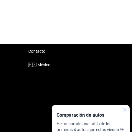
Contacto
🇲🇽
México
Comparación de autos
He preparado una tabla de los
primeros 4 autos que estás viendo 🎯