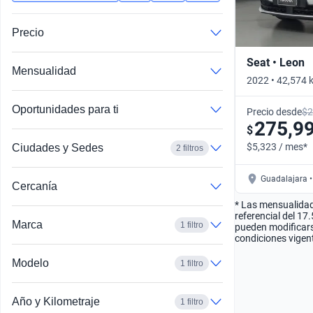
Busca por año
Precio
Seat • Leon
Mensualidad
2022 • 42,574 
Automático
Oportunidades para ti
Precio desde
$2
275,9
$
$5,323 / mes*
Ciudades y Sedes
2 filtros
Guadalajara •
Cercanía
* Las mensualidad
referencial del 17
Marca
1 filtro
pueden modificarse
condiciones vigent
Modelo
1 filtro
Año y Kilometraje
1 filtro