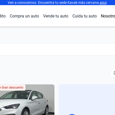
Ven a conocernos. Encuentra tu sede Kavak más cercana
aquí
.
dito
Compra un auto
Vende tu auto
Cuida tu auto
Nosotr
Gran descuento