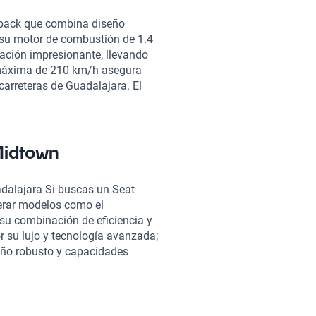
hback que combina diseño
 su motor de combustión de 1.4
ración impresionante, llevando
 máxima de 210 km/h asegura
arreteras de Guadalajara. El
nsumo de combustible combinado
ión ideal para quienes buscan un
a autonomía de hasta 805 km.
la, brinda comodidad y estilo,
Midtown
y y Android Auto asegura que
er vehículos de calidad. Todos
dalajara Si buscas un Seat
s en más de 240 puntos,
erar modelos como el
s de financiamiento flexibles y
 su combinación de eficiencia y
cia de compra es completamente
r su lujo y tecnología avanzada;
quilidad. Además, puedes optar
seño robusto y capacidades
s las ventajas del Seat León
er de tu interés, brindándote
 en Guadalajara, respaldado por
tus necesidades.