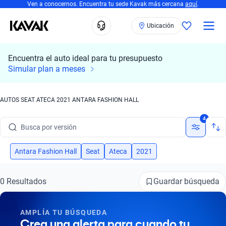
Ven a conocernos. Encuentra tu sede Kavak más cercana
aquí
.
Ubicación
Encuentra el auto ideal para tu presupuesto
Busca por marca
Simular plan a meses
Busca por modelo
AUTOS SEAT ATECA 2021 ANTARA FASHION HALL
Busca por versión
4
Busca por año
Busca por marca
Antara Fashion Hall
Seat
Ateca
2021
Busca por modelo
Guardar búsqueda
0 Resultados
Busca por versión
AMPLÍA TU BÚSQUEDA
Busca por año
Crea una alerta para cuando tu