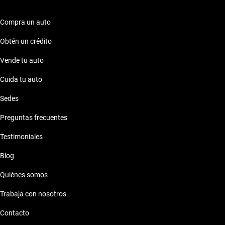
2021, donde la calidad se encuentra con el estilo y la
tecnología.
Compra un auto
Obtén un crédito
Vende tu auto
Cuida tu auto
Sedes
Preguntas frecuentes
Testimoniales
Blog
Quiénes somos
Trabaja con nosotros
Contacto