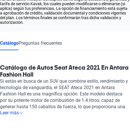
tarifa de servicio Kavak, los cuales pueden modificarse o eliminarse (si
aplica) según tus preferencias. La opción de financiamiento está sujeta
a aprobación de crédito, validación documental y condiciones vigentes
del plan. Los términos finales se confirmarán tras dicha validación y
autorización.
Catálogo
Preguntas frecuentes
Catálogo de Autos Seat Ateca 2021 En Antara
Fashion Hall
Si estás en busca de un SUV que combine estilo, rendimiento y
tecnología de vanguardia, el SEAT Ateca 2021 en Antara
Fashion Hall es una magnífica opción. Este modelo destaca
por su potente motor de combustión de 1.4 litros, capaz de
generar hasta 150 caballos de fuerza, lo que proporciona una
Leer más
experiencia de conducción ágil y dinámica. Su aceleración de 0
a 100 km/h en solo 9.1 segundos y una velocidad máxima de
195 km/h son características que no podrás pasar por alto. El