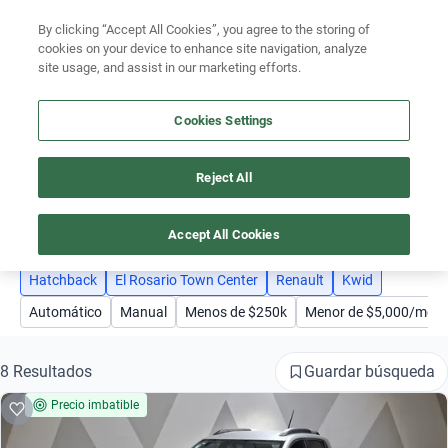
By clicking “Accept All Cookies”, you agree to the storing of
Ubicación
cookies on your device to enhance site navigation, analyze
site usage, and assist in our marketing efforts.
Encuentra el auto ideal para tu presupuesto
Simular plan a meses
Cookies Settings
Busca por marca
Reject All
AUTOS RENAULT KWID EL ROSARIO TOWN CENTER HATCHBACK
Busca por modelo
4
Accept All Cookies
Busca por versión
Hatchback
El Rosario Town Center
Renault
Kwid
Busca por año
Automático
Manual
Menos de $250k
Menor de $5,000/mes
Busca por marca
Guardar búsqueda
8 Resultados
Busca por modelo
Precio imbatible
Busca por versión