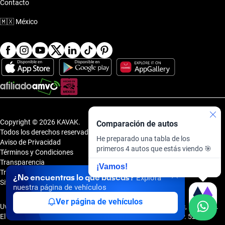
Contacto
🇲🇽
México
Copyright © 2026 KAVAK.
Comparación de autos
Todos los derechos reservados.
He preparado una tabla de los
Aviso de Privacidad
primeros 4 autos que estás viendo 🎯
Términos y Condiciones
Transparencia
¡Vamos!
Transparencia Financiera
¿No encuentras lo que buscas?
Explora
Sitemap
nuestra página de vehículos
Ver página de vehículos
Uvi Tech, S.A.P.I. de C.V., Carretera Amomolulco - Capulhuac, No. 1 Col.
El Panteón, Lerma de Villada, Estado de México, México, C.P. 52005