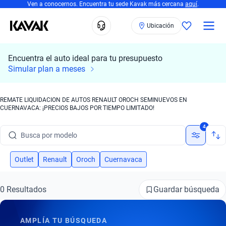
Ven a conocernos. Encuentra tu sede Kavak más cercana
aquí
.
Ubicación
Encuentra el auto ideal para tu presupuesto
Simular plan a meses
REMATE LIQUIDACION DE AUTOS RENAULT OROCH SEMINUEVOS EN
CUERNAVACA: ¡PRECIOS BAJOS POR TIEMPO LIMITADO!
Busca por marca
4
Busca por modelo
Busca por versión
Outlet
Renault
Oroch
Cuernavaca
Busca por año
Guardar búsqueda
0 Resultados
Busca por marca
AMPLÍA TU BÚSQUEDA
Busca por modelo