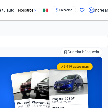
a tu auto
Nosotros
Ingresar
Ubicación
Guardar búsqueda
↗
6,919 autos más
Peugeot • 308 GT
Kia • Sportage EX
2017 • 64,320 km
Chevrolet • Aveo
2016 • 18,500 km
2010 • 90,878 km