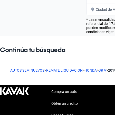
Ciudad de M
* Las mensualidad
referencial del 17
pueden modificarse
condiciones vigent
Continúa tu búsqueda
AUTOS SEMINUEVOS
>
REMATE LIQUIDACION
>
HONDA
>
BR V
>
201
Compra un auto
Obtén un crédito