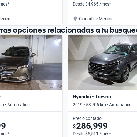
/mes*
Desde $4,965 /mes*
éxico
Ciudad de México
tras opciones relacionadas a tu busque
9
Hyundai • Tucson
km • Automático
2019 • 53,705 km • Automático
Precio contado
99
286,999
$
/mes*
Desde $5,511 /mes*