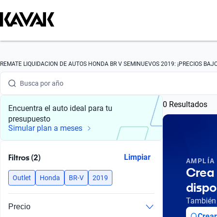
Busca por marca
Busca por modelo
Busca por versión
REMATE LIQUIDACION DE AUTOS HONDA BR V SEMINUEVOS 2019: ¡PRECIOS BAJO
Busca por año
0 Resultados
Busca por marca
Encuentra el auto ideal para tu
presupuesto
Busca por modelo
Simular plan a meses
Busca por versión
Filtros (2)
Limpiar
AMPLÍA
Busca por año
Crea 
Outlet
Honda
BR-V
2019
dispo
También 
Precio
Crear