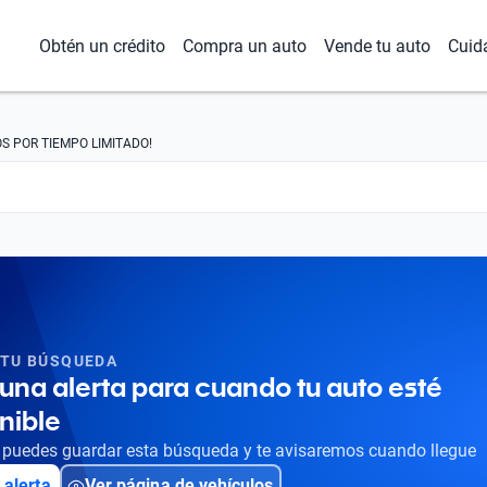
Obtén un crédito
Compra un auto
Vende tu auto
Cuid
S POR TIEMPO LIMITADO!
 TU BÚSQUEDA
una alerta para cuando tu auto esté
nible
puedes guardar esta búsqueda y te avisaremos cuando llegue
 alerta
Ver página de vehículos