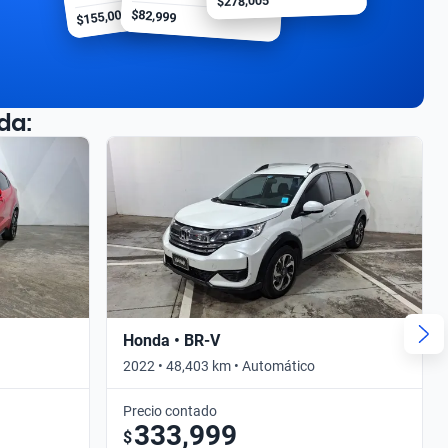
$278,005
$155,000
$82,999
da:
Honda • BR-V
2022 • 48,403 km • Automático
Precio contado
333,999
$