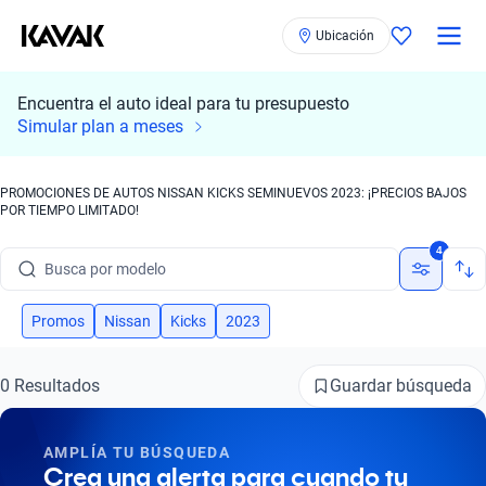
Ubicación
Encuentra el auto ideal para tu presupuesto
Simular plan a meses
PROMOCIONES DE AUTOS NISSAN KICKS SEMINUEVOS 2023: ¡PRECIOS BAJOS
POR TIEMPO LIMITADO!
Busca por marca
4
Busca por modelo
Busca por versión
Promos
Nissan
Kicks
2023
Busca por año
Guardar búsqueda
0 Resultados
Busca por marca
AMPLÍA TU BÚSQUEDA
Busca por modelo
Crea una alerta para cuando tu