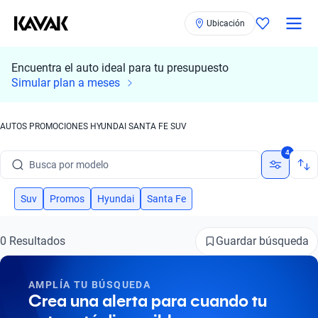
Ubicación
Encuentra el auto ideal para tu presupuesto
Simular plan a meses
AUTOS PROMOCIONES HYUNDAI SANTA FE SUV
Busca por marca
4
Busca por modelo
Busca por versión
Suv
Promos
Hyundai
Santa Fe
Busca por año
Guardar búsqueda
0 Resultados
Busca por marca
AMPLÍA TU BÚSQUEDA
Busca por modelo
Crea una alerta para cuando tu