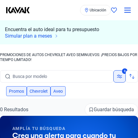
Ubicación
Encuentra el auto ideal para tu presupuesto
Simular plan a meses
PROMOCIONES DE AUTOS CHEVROLET AVEO SEMINUEVOS: ¡PRECIOS BAJOS POR
TIEMPO LIMITADO!
Busca por marca
3
Busca por modelo
Busca por versión
Promos
Chevrolet
Aveo
Busca por año
Guardar búsqueda
0 Resultados
Busca por marca
AMPLÍA TU BÚSQUEDA
Busca por modelo
Crea una alerta para cuando tu