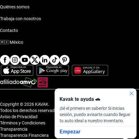
promociones Chevrolet Aveo 2024
Quiénes somos
Trabaja con nosotros
promociones Chevrolet Aveo 2025
Contacto
🇲🇽
México
Kavak te ayuda 🚗
Copyright © 2026 KAVAK.
¡Sé el primero en saberlo! Si inicias
Todos los derechos reservados.
sesión, puedo avisarte cuando llegue
Aviso de Privacidad
tu auto ideal a nuestro inventario.
Términos y Condiciones
Transparencia
Empezar
Transparencia Financiera