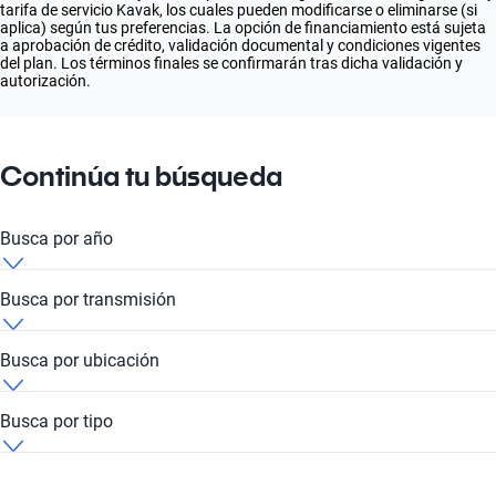
tarifa de servicio Kavak, los cuales pueden modificarse o eliminarse (si
aplica) según tus preferencias. La opción de financiamiento está sujeta
a aprobación de crédito, validación documental y condiciones vigentes
del plan. Los términos finales se confirmarán tras dicha validación y
autorización.
Continúa tu búsqueda
Busca por año
promociones Chevrolet Aveo 2010
Busca por transmisión
promociones Chevrolet Aveo 2013
promociones Chevrolet Aveo Automatic
Busca por ubicación
promociones Chevrolet Aveo 2014
promociones Chevrolet Aveo Automático
promociones Chevrolet Aveo Ciudad de México
Busca por tipo
promociones Chevrolet Aveo 2015
promociones Chevrolet Aveo Manual
promociones Chevrolet Aveo Cuernavaca
promociones Chevrolet Aveo Hatchback