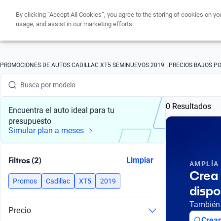
By clicking “Accept All Cookies”, you agree to the storing of cookies on yo
usage, and assist in our marketing efforts.
Busca por marca
PROMOCIONES DE AUTOS CADILLAC XT5 SEMINUEVOS 2019: ¡PRECIOS BAJOS PO
Busca por modelo
0 Resultados
Busca por versión
Encuentra el auto ideal para tu
presupuesto
Busca por año
Simular plan a meses
Busca por marca
Filtros (2)
Limpiar
AMPLÍA
Busca por modelo
Crea 
Promos
Cadillac
XT5
2019
dispo
Busca por versión
También 
Precio
Busca por año
Crear