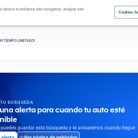
ur device to enhance site navigation, analyze site
Cookies Se
Obtén un crédito
Compra un auto
Vende tu auto
Cuid
R TIEMPO LIMITADO!
 TU BÚSQUEDA
una alerta para cuando tu auto esté
nible
puedes guardar esta búsqueda y te avisaremos cuando llegue
 alerta
Ver página de vehículos