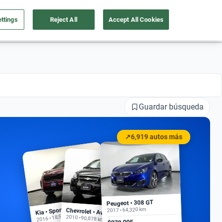
ttings
Reject All
Accept All Cookies
a tu auto
Nosotros
Ingresar
Ubicación
Guardar búsqueda
↗
6,919 autos más
Peugeot • 308 GT
Kia • Sportage EX
2017 • 64,320 km
Chevrolet • Aveo
2016 • 18,500 km
2010 • 90,878 km