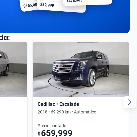
$278,005
$155,000
$82,999
da:
Cadillac • Escalade
2018 • 69,290 km • Automático
Precio contado
659,999
$