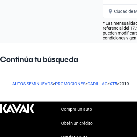
Ciudad de M
* Las mensualidad
referencial del 17
pueden modificarse
condiciones vigent
Continúa tu búsqueda
AUTOS SEMINUEVOS
>
PROMOCIONES
>
CADILLAC
>
XT5
>
2019
Compra un auto
Obtén un crédito