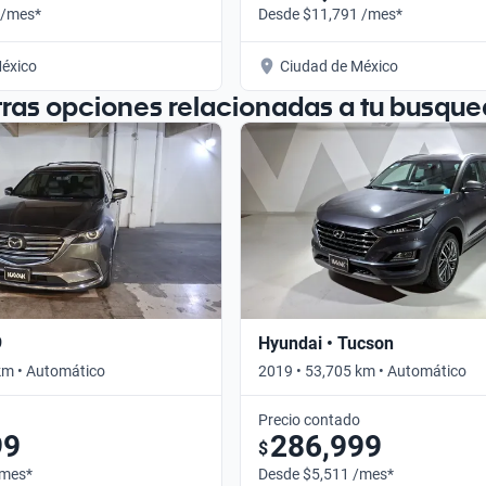
 /mes*
Desde $11,791 /mes*
éxico
Ciudad de México
tras opciones relacionadas a tu busque
9
Hyundai • Tucson
km • Automático
2019 • 53,705 km • Automático
Precio contado
99
286,999
$
/mes*
Desde $5,511 /mes*