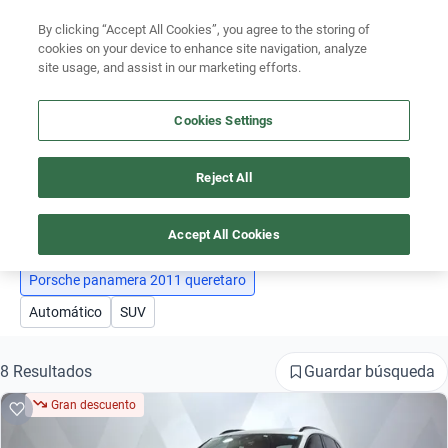
By clicking “Accept All Cookies”, you agree to the storing of
Ubicación
cookies on your device to enhance site navigation, analyze
site usage, and assist in our marketing efforts.
Encuentra el auto ideal para tu presupuesto
Busca por marca
Simular plan a meses
Cookies Settings
Busca por modelo
Reject All
AUTOS PORSCHE PANAMERA 2011 QUERETARO
Busca por versión
1
Busca por año
Accept All Cookies
Busca por marca
Porsche panamera 2011 queretaro
Automático
SUV
Busca por modelo
Busca por versión
Guardar búsqueda
8 Resultados
Gran descuento
Busca por año