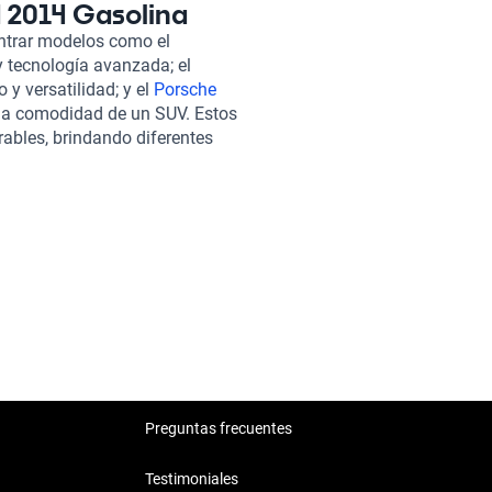
rretera irregular. Comprar un
d 2014 Gasolina
 que va más allá de lo
ntrar modelos como el
n rigurosa en más de 240
 y tecnología avanzada; el
ecánico y estético. Además,
o y versatilidad; y el
Porsche
as, así como planes de garantía
 la comodidad de un SUV. Estos
e compra es 100% en línea, lo
ables, brindando diferentes
o compromiso no termina con la
.
ilidad de contratar una
o te ofrece aventuras, sino
nemos a tu disposición un
Preguntas frecuentes
Testimoniales