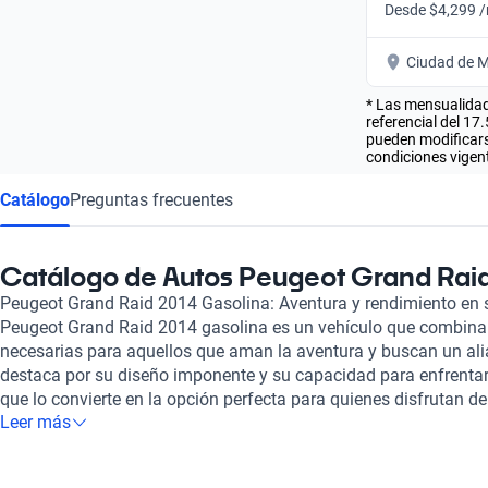
Desde $4,299 
Ciudad de M
* Las mensualidad
referencial del 17
pueden modificarse
condiciones vigent
Catálogo
Preguntas frecuentes
Catálogo de Autos Peugeot Grand Rai
Peugeot Grand Raid 2014 Gasolina: Aventura y rendimiento en 
Peugeot Grand Raid 2014 gasolina es un vehículo que combina l
necesarias para aquellos que aman la aventura y buscan un ali
destaca por su diseño imponente y su capacidad para enfrentar d
que lo convierte en la opción perfecta para quienes disfrutan d
Leer más
sacrificar el confort. Con un motor de gasolina que proporciona p
Peugeot Grand Raid 2014 es ideal tanto para trayectos largos c
espacio interior está diseñado para ofrecer comodidad a todos 