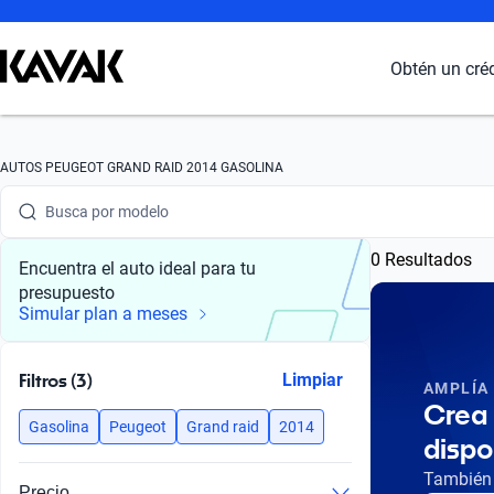
Obtén un cré
Busca por marca
AUTOS PEUGEOT GRAND RAID 2014 GASOLINA
Busca por modelo
0 Resultados
Busca por versión
Encuentra el auto ideal para tu
presupuesto
Busca por año
Simular plan a meses
Busca por marca
Filtros (3)
Limpiar
AMPLÍA
Busca por modelo
Crea 
Gasolina
Peugeot
Grand raid
2014
dispo
Busca por versión
También 
Precio