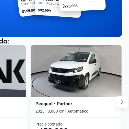
2016 • 18,500 km
2010 • 90,878 km
$278,005
$155,000
$82,999
da:
Peugeot • Partner
2023 • 3,000 km • Automático
Precio contado