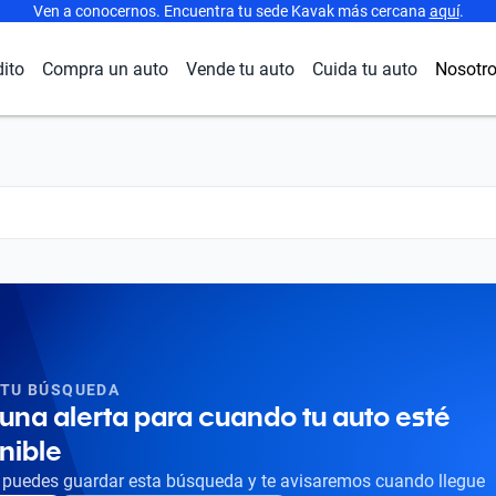
Ven a conocernos. Encuentra tu sede Kavak más cercana
aquí
.
dito
Compra un auto
Vende tu auto
Cuida tu auto
Nosotr
 TU BÚSQUEDA
una alerta para cuando tu auto esté
nible
puedes guardar esta búsqueda y te avisaremos cuando llegue