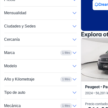
Busca por año
Crear
Mensualidad
Ciudades y Sedes
Explora o
Cercanía
Marca
1 filtro
Modelo
Año y Kilometraje
1 filtro
Peugeot • Pa
Tipo de auto
2024 • 56,201 
Precio contado
Mecánica
1 filtro