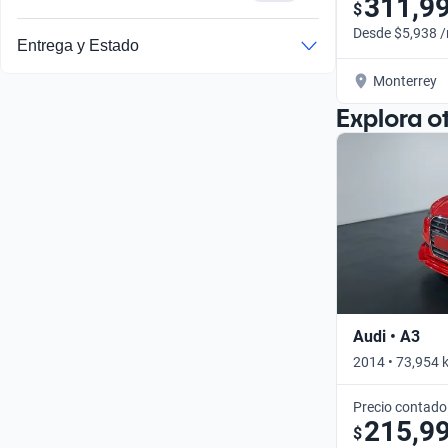
311,9
$
Desde $5,938 
Entrega y Estado
Monterrey
Explora o
Audi • A3
2014 • 73,954 
Precio contado
215,9
$