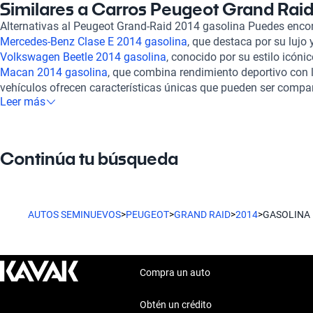
sistema de suspensión garantiza un manejo suave, incluso en ca
Similares a Carros Peugeot Grand Rai
Peugeot Grand Raid 2014 gasolina en Kavak es una experiencia
Alternativas al Peugeot Grand-Raid 2014 gasolina Puedes enco
convencional. En Kavak, cada vehículo pasa por una inspecció
Mercedes-Benz Clase E 2014 gasolina
, que destaca por su lujo
puntos, asegurando que cada ejemplar esté en óptimo estado m
Volkswagen Beetle 2014 gasolina
, conocido por su estilo icónic
ofrecemos opciones de financiamiento flexibles y personalizad
Macan 2014 gasolina
, que combina rendimiento deportivo con
que se ajustan a tus necesidades específicas. La experiencia d
vehículos ofrecen características únicas que pueden ser compar
que permite una navegación sencilla y un proceso ágil. Nuestr
Leer más
experiencias de conducción y beneficios según tus preferencias
compra, ya que también brindamos soporte postventa y la posib
garantía extendida. El Peugeot Grand Raid 2014 gasolina no sol
también seguridad y tranquilidad en tu inversión. En Kavak, po
Continúa tu búsqueda
vehículo que cumple con todos tus requisitos y expectativas.
AUTOS SEMINUEVOS
>
PEUGEOT
>
GRAND RAID
>
2014
>
GASOLINA
Compra un auto
Obtén un crédito