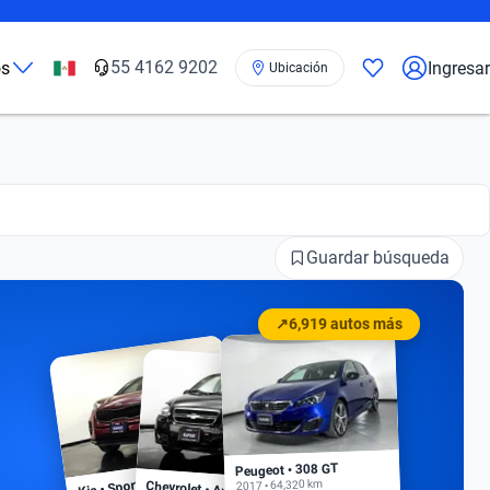
55 4162 9202
os
Ingresar
Ubicación
Guardar búsqueda
↗
6,919 autos más
Peugeot • 308 GT
Kia • Sportage EX
2017 • 64,320 km
Chevrolet • Aveo