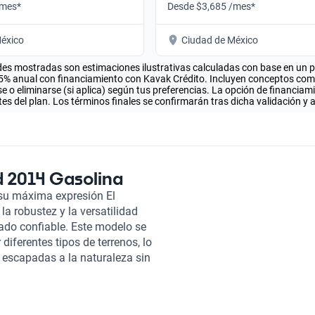
/mes*
Desde $3,685 /mes*
éxico
Ciudad de México
es mostradas son estimaciones ilustrativas calculadas con base en un pla
.5% anual con financiamiento con Kavak Crédito. Incluyen conceptos como 
 o eliminarse (si aplica) según tus preferencias. La opción de financiam
es del plan. Los términos finales se confirmarán tras dicha validación y 
d 2014 Gasolina
su máxima expresión El
a robustez y la versatilidad
ado confiable. Este modelo se
iferentes tipos de terrenos, lo
e escapadas a la naturaleza sin
otencia y eficiencia, el
omo para el uso diario. Su
los ocupantes, mientras que su