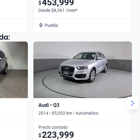
453,999
$
Desde $8,361 /mes*
Puebla
da:
Audi • Q3
2014 • 85,052 km • Automático
Precio contado
223,999
$