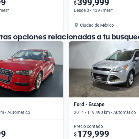
99
399,999
$
/mes*
Desde $7,439 /mes*
Ciudad de México
tras opciones relacionadas a tu busque
Ford • Escape
km • Automático
2014 • 119,490 km • Automático
Precio contado
99
179,999
$