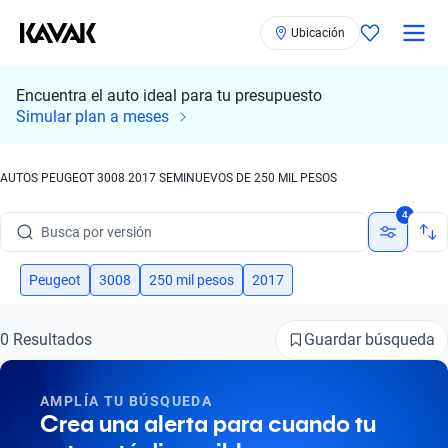
Ubicación
Encuentra el auto ideal para tu presupuesto
Busca por marca
Simular plan a meses
Busca por modelo
AUTOS PEUGEOT 3008 2017 SEMINUEVOS DE 250 MIL PESOS
Busca por versión
4
Busca por año
Peugeot
3008
250 mil pesos
2017
Busca por marca
Busca por modelo
Guardar búsqueda
0 Resultados
Busca por versión
AMPLÍA TU BÚSQUEDA
Busca por año
Crea una alerta para cuando tu