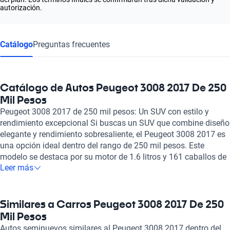
autorización.
Catálogo
Preguntas frecuentes
Catálogo de Autos Peugeot 3008 2017 De 250
Mil Pesos
Peugeot 3008 2017 de 250 mil pesos: Un SUV con estilo y
rendimiento excepcional Si buscas un SUV que combine diseño
elegante y rendimiento sobresaliente, el Peugeot 3008 2017 es
una opción ideal dentro del rango de 250 mil pesos. Este
modelo se destaca por su motor de 1.6 litros y 161 caballos de
Leer más
fuerza, ofreciendo una conducción ágil y eficiente, capaz de
acelerar de 0 a 100 km/h en apenas 10.4 segundos. Con una
velocidad máxima de 202 km/h, es perfecto para aquellos que
valoran tanto la potencia como la agilidad. El Peugeot 3008
Similares a Carros Peugeot 3008 2017 De 250
2017 no solo es rápido, sino también práctico. Su capacidad
Mil Pesos
para transportar hasta cinco pasajeros y su consumo de
Autos seminuevos similares al Peugeot 3008 2017 dentro del