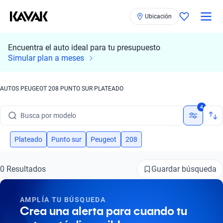
Ubicación
Encuentra el auto ideal para tu presupuesto
Simular plan a meses
AUTOS PEUGEOT 208 PUNTO SUR PLATEADO
Busca por marca
4
Busca por modelo
Busca por versión
Plateado
Punto sur
Peugeot
208
Busca por año
Guardar búsqueda
0 Resultados
Busca por marca
AMPLÍA TU BÚSQUEDA
Busca por modelo
Crea una alerta para cuando tu