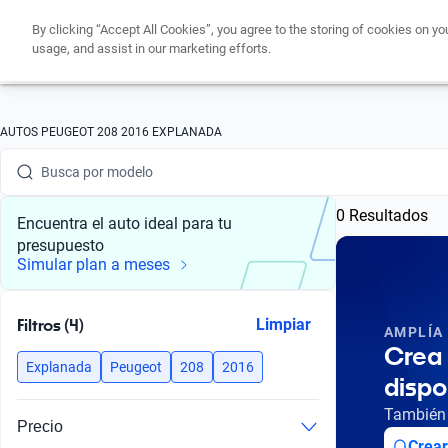
By clicking “Accept All Cookies”, you agree to the storing of cookies on yo
usage, and assist in our marketing efforts.
Busca por marca
AUTOS PEUGEOT 208 2016 EXPLANADA
Busca por modelo
0 Resultados
Busca por versión
Encuentra el auto ideal para tu
presupuesto
Busca por año
Simular plan a meses
Busca por marca
Filtros (4)
Limpiar
AMPLÍA
Busca por modelo
Crea 
Explanada
Peugeot
208
2016
dispo
Busca por versión
También 
Precio
Busca por año
Crear