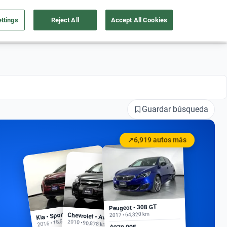
ttings
Reject All
Accept All Cookies
a tu auto
Nosotros
Ingresar
Ubicación
Guardar búsqueda
↗
6,919 autos más
Peugeot • 308 GT
Kia • Sportage EX
2017 • 64,320 km
Chevrolet • Aveo
2016 • 18,500 km
2010 • 90,878 km