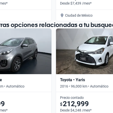
/mes*
Desde $7,439 /mes*
Ciudad de México
tras opciones relacionadas a tu busque
ge
Toyota • Yaris
km • Automático
2016 • 96,000 km • Automático
Precio contado
99
212,999
$
/mes*
Desde $4,248 /mes*