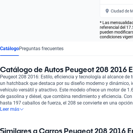
Ciudad de M
* Las mensualidad
referencial del 17
pueden modificarse
condiciones vigent
Catálogo
Preguntas frecuentes
Catálogo de Autos Peugeot 208 2016 
Peugeot 208 2016: Estilo, eficiencia y tecnología al alcance d
un hatchback que destaca por su diseño moderno y dinámico, i
vehículo versátil y atractivo. Este modelo ofrece un motor de 1.6
de gasolina y diésel, que combina rendimiento y eficiencia. Co
hasta 197 caballos de fuerza, el 208 se convierte en una opci
Leer más
disfrutan de una conducción ágil, logrando acelerar de 0 a 100
en su versión más potente. Su consumo de combustible, que oscil
100 km, permite disfrutar de una autonomía que va de 860 a 131
y trayectos urbanos. En el interior, el Peugeot 208 2016 ofrece
Similares a Carros Peugeot 208 2016 