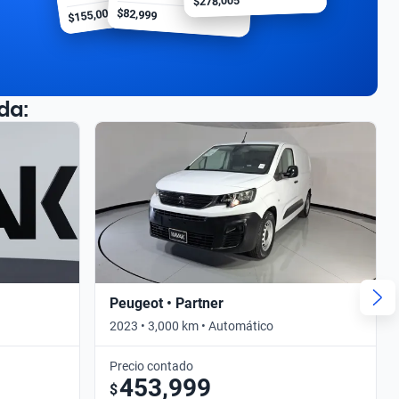
$278,005
$155,000
$82,999
da:
Peugeot • Partner
2023 • 3,000 km • Automático
Precio contado
453,999
$