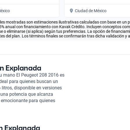
éxico
Ciudad de México
es mostradas son estimaciones ilustrativas calculadas con base en un pla
.5% anual con financiamiento con Kavak Crédito. Incluyen conceptos como 
 o eliminarse (si aplica) según tus preferencias. La opción de financiam
es del plan. Los términos finales se confirmarán tras dicha validación y 
En Explanada
e tu mano El Peugeot 208 2016 es
deal para quienes buscan un
 litros, disponible en versiones
n una potencia que alcanza
ón emocionante para quienes
 km/h en tan solo 6.8 segundos
a entre 3.8 y 5.8 litros cada
5 km, ideal para viajes largos
 un espacio cómodo para cinco
En Explanada