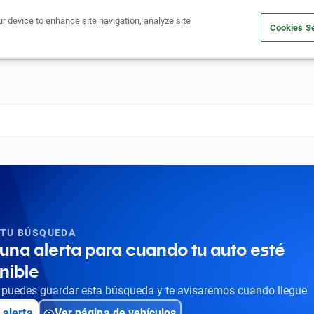
ur device to enhance site navigation, analyze site
Cookies Se
Obtén un crédito
Compra un auto
Vende tu auto
Cuid
 TU BÚSQUEDA
una alerta para cuando tu auto esté
nible
puedes guardar esta búsqueda y te avisaremos cuando llegue
 alerta
Ver página de vehículos