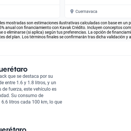
Cuernavaca
es mostradas son estimaciones ilustrativas calculadas con base en un pla
.5% anual con financiamiento con Kavak Crédito. Incluyen conceptos como 
 o eliminarse (si aplica) según tus preferencias. La opción de financiam
es del plan. Los términos finales se confirmarán tras dicha validación y 
uerétaro
ack que se destaca por su
entre 1.6 y 1.8 litros, y un
 de fuerza, este vehículo es
ciudad. Su consumo de
6.6 litros cada 100 km, lo que
 de largos recorridos sin
emás, cuenta con capacidad para
 en piel y tela de alta calidad.
cho corredizo, añadiendo un
uerétaro