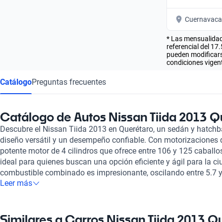
Cuernavaca
* Las mensualidad
referencial del 17
pueden modificarse
condiciones vigent
Catálogo
Preguntas frecuentes
Catálogo de Autos Nissan Tiida 2013 Q
Descubre el Nissan Tiida 2013 en Querétaro, un sedán y hatchb
diseño versátil y un desempeño confiable. Con motorizaciones de 
potente motor de 4 cilindros que ofrece entre 106 y 125 caballos
ideal para quienes buscan una opción eficiente y ágil para la 
combustible combinado es impresionante, oscilando entre 5.7 y 
Leer más
le otorga una autonomía de hasta 910 km, permitiendo disfrutar
preocuparse por las paradas frecuentes en el combustible. Ad
cinco ocupantes y un cómodo interior que puede incluir acabados
Para esos días soleados, el Tiida 2013 ofrece variantes con te
Similares a Carros Nissan Tiida 2013 Q