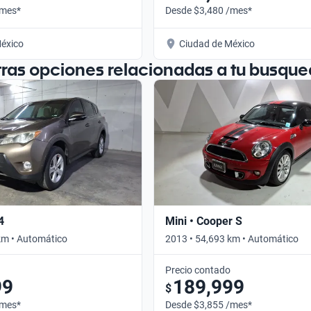
/mes*
Desde $3,480 /mes*
éxico
Ciudad de México
tras opciones relacionadas a tu busque
4
Mini • Cooper S
km • Automático
2013 • 54,693 km • Automático
Precio contado
99
189,999
$
/mes*
Desde $3,855 /mes*