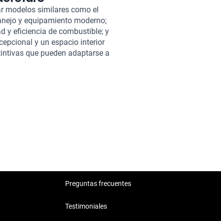
Kavak, te beneficias de un
ar modelos similares como el
tido a una rigurosa inspección
anejo y equipamiento moderno;
 las mejores condiciones
ad y eficiencia de combustible; y
anes de garantía que se adaptan
xcepcional y un espacio interior
 excepcional. Para mayor
stintivas que pueden adaptarse a
do tu inversión a largo plazo y
013.
Preguntas frecuentes
Testimoniales