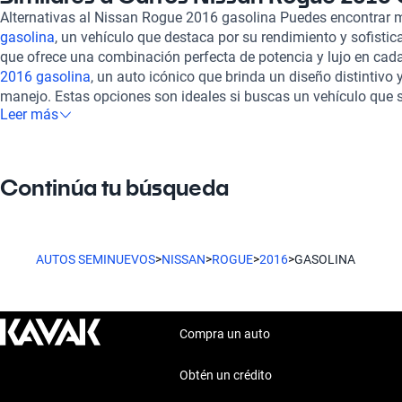
asientos ajustables y un sistema de infotainment intuitivo, ele
Alternativas al Nissan Rogue 2016 gasolina Puedes encontrar
otro nivel, asegurando que cada viaje sea placentero. Al adqui
gasolina
, un vehículo que destaca por su rendimiento y sofistic
Gasolina en Kavak, te beneficias de un proceso de compra 100%
que ofrece una combinación perfecta de potencia y lujo en cada 
comodidad y eficiencia. Todos nuestros vehículos pasan por r
2016 gasolina
, un auto icónico que brinda un diseño distintivo 
240 puntos para garantizar su estado mecánico y estético. Co
manejo. Estas opciones son ideales si buscas un vehículo que 
financiamiento flexibles que se adaptan a tus necesidades y un
Leer más
estilo de vida, todo mientras compares con un SUV versátil y ef
Además, puedes optar por una garantía extendida, asegurando q
Navega y descubre cómo el Nissan Rogue 2016 puede ser tu c
aventura.
Continúa tu búsqueda
AUTOS SEMINUEVOS
>
NISSAN
>
ROGUE
>
2016
>
GASOLINA
Compra un auto
Obtén un crédito