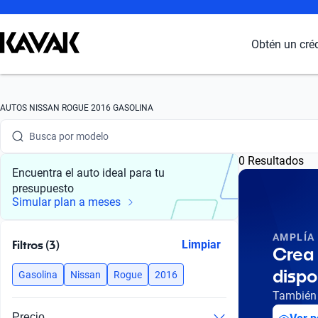
Obtén un cré
Busca por marca
AUTOS NISSAN ROGUE 2016 GASOLINA
Busca por modelo
0 Resultados
Busca por versión
Encuentra el auto ideal para tu
presupuesto
Busca por año
Simular plan a meses
Busca por marca
AMPLÍA
Filtros (3)
Limpiar
Crea 
Busca por modelo
dispo
Gasolina
Nissan
Rogue
2016
Busca por versión
También 
Precio