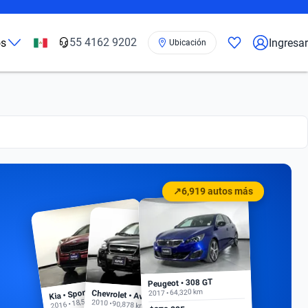
55 4162 9202
os
Ingresar
Ubicación
↗
6,919 autos más
Peugeot • 308 GT
Kia • Sportage EX
2017 • 64,320 km
Chevrolet • Aveo
2016 • 18,500 km
2010 • 90,878 km