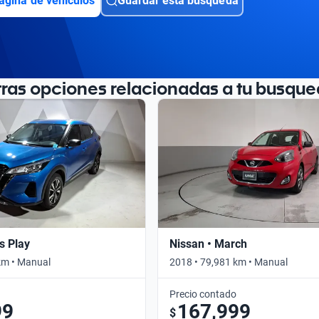
ágina de vehículos
Guardar esta búsqueda
tras opciones relacionadas a tu busque
s Play
Nissan • March
km • Manual
2018 • 79,981 km • Manual
Precio contado
99
167,999
$