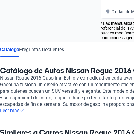
Ciudad de M
* Las mensualidad
referencial del 17
pueden modificarse
condiciones vigent
Catálogo
Preguntas frecuentes
Catálogo de Autos Nissan Rogue 2016
Nissan Rogue 2016 Gasolina: Estilo y comodidad en cada aven
Gasolina fusiona un diseño atractivo con un rendimiento eficien
para quienes buscan un SUV versátil y elegante. Este modelo de
y su capacidad de carga, lo que lo hace perfecto tanto para via
escapadas de fin de semana. Su motor de gasolina proporciona
Leer más
ágil, garantizando un equilibrio entre potencia y eficiencia de c
menos paradas en la gasolinera y más tiempo en la carretera.
cuenta con tecnología de seguridad avanzada que incluye asis
a prevenir accidentes y proporcionando tranquilidad en cada t
Similares a Carros Nissan Rogue 2016