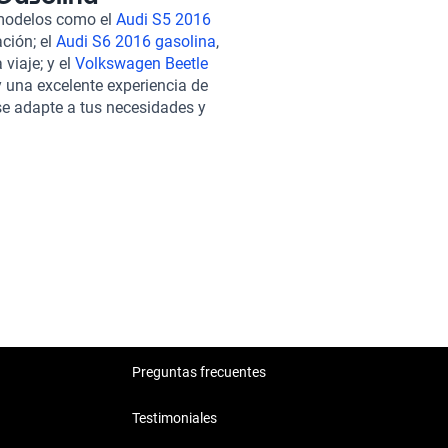
van la experiencia de manejo a
 modelos como el
Audi S5 2016
rir un Nissan Rogue 2016
ación; el
Audi S6 2016 gasolina
,
 en línea, brindándote
viaje; y el
Volkswagen Beetle
igurosas inspecciones en más de
y una excelente experiencia de
ntamos con opciones de
se adapte a tus necesidades y
 sólido soporte postventa.
iciente como el Nissan Rogue.
ue tu inversión esté protegida.
ompañero ideal en cada
Preguntas frecuentes
Testimoniales