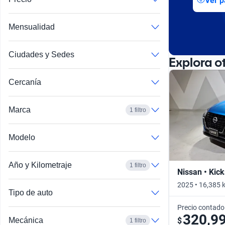
Ver p
Busca por año
Mensualidad
Ciudades y Sedes
Explora o
Cercanía
Marca
1 filtro
Modelo
Año y Kilometraje
1 filtro
Nissan • Kick
2025 • 16,385 
Tipo de auto
Precio contado
320,9
$
Mecánica
1 filtro