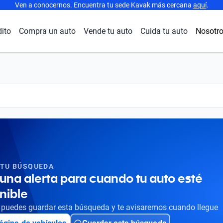
Ven a conocernos. Encuentra tu sede Kavak más cercana
aquí
.
dito
Compra un auto
Vende tu auto
Cuida tu auto
Nosotr
 TU BÚSQUEDA
una alerta para cuando tu auto esté
nible
puedes guardar esta búsqueda y te avisaremos cuando llegue