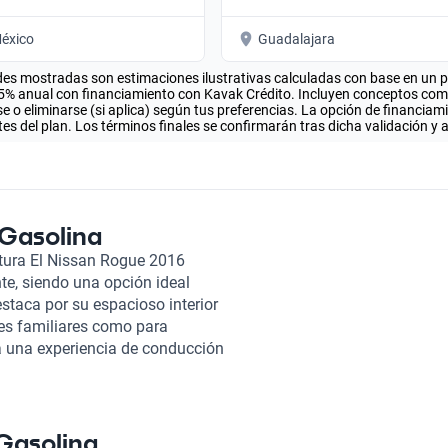
éxico
Guadalajara
es mostradas son estimaciones ilustrativas calculadas con base en un pla
.5% anual con financiamiento con Kavak Crédito. Incluyen conceptos como 
 o eliminarse (si aplica) según tus preferencias. La opción de financiam
es del plan. Los términos finales se confirmarán tras dicha validación y 
 Gasolina
tura El Nissan Rogue 2016
te, siendo una opción ideal
staca por su espacioso interior
jes familiares como para
 una experiencia de conducción
ombustible, lo que se traduce en
 Además, el Nissan Rogue 2016
tencias al conductor, ayudando
rayecto. Las comodidades, como
 Gasolina