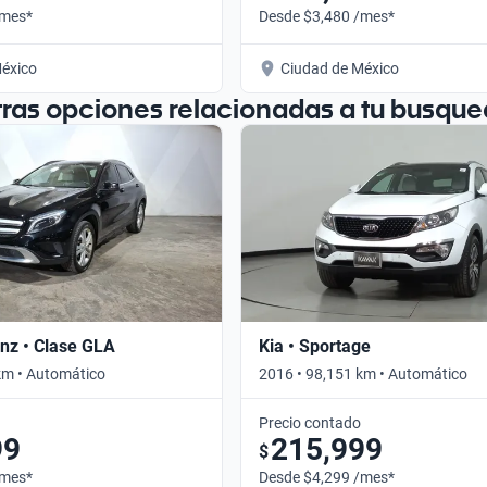
/mes*
Desde $3,480 /mes*
éxico
Ciudad de México
tras opciones relacionadas a tu busque
nz • Clase GLA
Kia • Sportage
km • Automático
2016 • 98,151 km • Automático
Precio contado
99
215,999
$
/mes*
Desde $4,299 /mes*