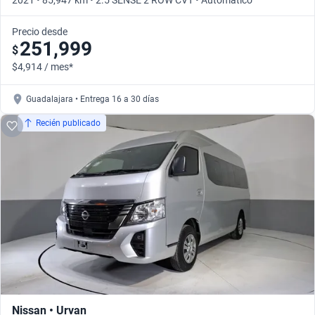
2021 • 85,947 km • 2.5 SENSE 2 ROW CVT • Automático
Precio desde
251,999
$
$4,914 / mes*
Guadalajara • Entrega 16 a 30 días
Recién publicado
Nissan • Urvan