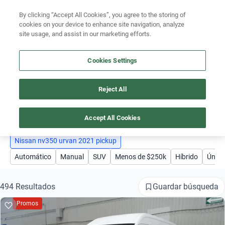
By clicking “Accept All Cookies”, you agree to the storing of
Ubicación
cookies on your device to enhance site navigation, analyze
site usage, and assist in our marketing efforts.
Encuentra el auto ideal para tu presupuesto
Simular plan a meses
Cookies Settings
Busca por marca
Reject All
AUTOS NISSAN NV350 URVAN 2021 PICKUP
Busca por modelo
1
Busca por versión
Accept All Cookies
Busca por año
Nissan nv350 urvan 2021 pickup
Automático
Manual
SUV
Menos de $250k
Híbrido
Único
Busca por marca
Busca por modelo
Guardar búsqueda
494 Resultados
Promos
Busca por versión