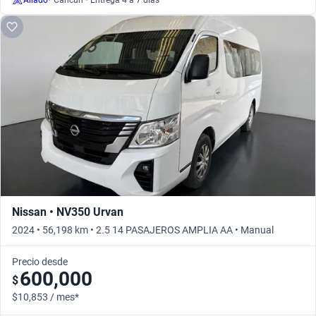
Aliado
•
Cancún • Entrega 4 a 7 días
Nissan • NV350 Urvan
2024 • 56,198 km • 2.5 14 PASAJEROS AMPLIA AA • Manual
Precio desde
600,000
$
$10,853 / mes*