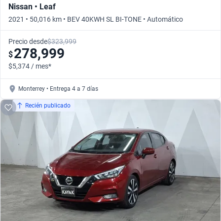
Nissan • Leaf
2021 • 50,016 km • BEV 40KWH SL BI-TONE • Automático
Precio desde
$323,999
278,999
$
$5,374 / mes*
Monterrey • Entrega 4 a 7 días
Recién publicado