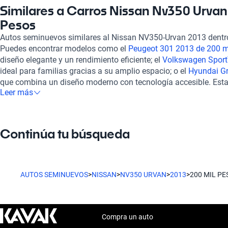
personalizados que se adaptan a tus necesidades. La experienc
Similares a Carros Nissan Nv350 Urvan
haciéndola conveniente y rápida, y contamos con soporte postv
Pesos
experiencia incluso después de la compra. Si deseas explorar 
Autos seminuevos similares al Nissan NV350-Urvan 2013 dentro
rango de precio, considera el
Subaru XV 2013 de 200 mil pesos
Puedes encontrar modelos como el
Peugeot 301 2013 de 200 m
diseño moderno. Otra alternativa es el
Buick Verano 2013 de 20
diseño elegante y un rendimiento eficiente; el
Volkswagen Sport
confort y tecnología. También está el
Chevrolet Aveo 2013 de 2
ideal para familias gracias a su amplio espacio; o el
Hyundai Gr
gran rendimiento de combustible. En Kavak, la confianza y cali
que combina un diseño moderno con tecnología accesible. Est
ofrecerte cada vehículo seminuevo.
Leer más
características competitivas y se ajustan perfectamente a dife
preferencias, ofreciendo alternativas atractivas dentro de tu pr
Continúa tu búsqueda
AUTOS SEMINUEVOS
>
NISSAN
>
NV350 URVAN
>
2013
>
200 MIL PE
Compra un auto