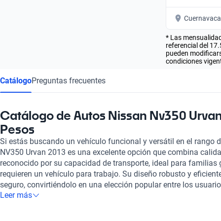
Cuernavaca
* Las mensualidad
referencial del 17
pueden modificarse
condiciones vigent
Catálogo
Preguntas frecuentes
Catálogo de Autos Nissan Nv350 Urvan
Pesos
Si estás buscando un vehículo funcional y versátil en el rango 
NV350 Urvan 2013 es una excelente opción que combina calida
reconocido por su capacidad de transporte, ideal para familias
requieren un vehículo para trabajo. Su diseño robusto y eficien
seguro, convirtiéndolo en una elección popular entre los usuari
Leer más
NV350 Urvan 2013 que ofrecemos ha pasado por una rigurosa 
puntos para garantizar su estado mecánico y estético. Esta es s
ya que también proporcionamos opciones de financiamiento flex