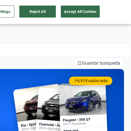
ttings
Reject All
Accept All Cookies
a tu auto
Nosotros
Ingresar
Ubicación
Guardar búsqueda
↗
6,919 autos más
Peugeot • 308 GT
Kia • Sportage EX
2017 • 64,320 km
Chevrolet • Aveo
2016 • 18,500 km
2010 • 90,878 km