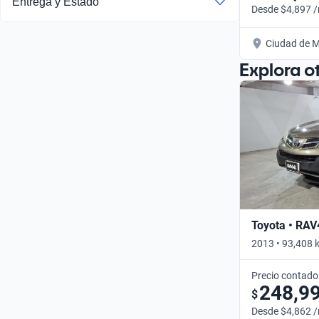
Entrega y Estado
Desde $4,897 
Ciudad de M
Explora o
Toyota • RAV
2013 • 93,408 
Precio contado
248,9
$
Desde $4,862 