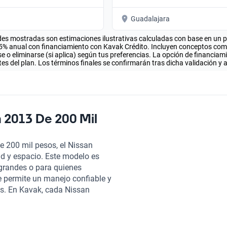
Guadalajara
es mostradas son estimaciones ilustrativas calculadas con base en un pla
.5% anual con financiamiento con Kavak Crédito. Incluyen conceptos como 
 o eliminarse (si aplica) según tus preferencias. La opción de financiam
es del plan. Los términos finales se confirmarán tras dicha validación y 
 2013 De 200 Mil
de 200 mil pesos, el Nissan
d y espacio. Este modelo es
 grandes o para quienes
te permite un manejo confiable y
os. En Kavak, cada Nissan
inspección en más de 240
olo una de nuestras políticas,
ibles y planes de garantía