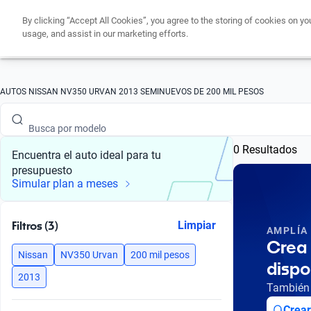
By clicking “Accept All Cookies”, you agree to the storing of cookies on yo
usage, and assist in our marketing efforts.
Busca por marca
AUTOS NISSAN NV350 URVAN 2013 SEMINUEVOS DE 200 MIL PESOS
Busca por modelo
0 Resultados
Busca por versión
Encuentra el auto ideal para tu
presupuesto
Busca por año
Simular plan a meses
Busca por marca
Filtros (3)
Limpiar
AMPLÍA
Busca por modelo
Crea 
Nissan
NV350 Urvan
200 mil pesos
dispo
Busca por versión
2013
También 
Busca por año
Crear