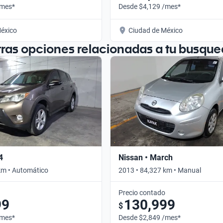
/mes*
Desde $4,129 /mes*
éxico
Ciudad de México
tras opciones relacionadas a tu busque
4
Nissan • March
km • Automático
2013 • 84,327 km • Manual
Precio contado
99
130,999
$
/mes*
Desde $2,849 /mes*