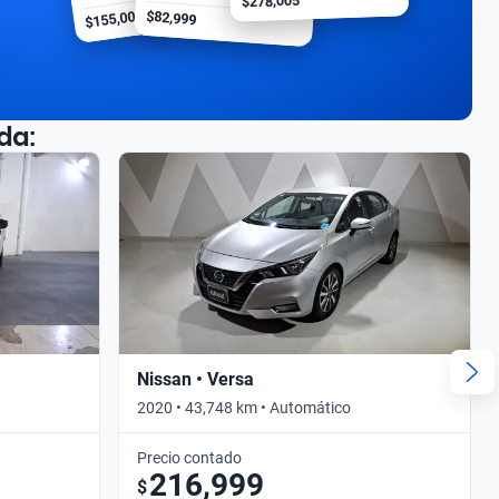
$278,005
$155,000
$82,999
da:
Nissan • Versa
2020 • 43,748 km • Automático
Precio contado
216,999
$