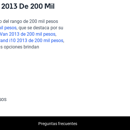
ia de compra es 100% en línea,
 2013 De 200 Mil
enta para asegurarte una grata
otras opciones dentro del mismo
 del rango de 200 mil pesos
, que destaca por su tracción y
il pesos
, que se destaca por su
0 mil pesos
, conocido por su
Van 2013 de 200 mil pesos
,
00 mil pesos
, que ofrece un
and i10 2013 de 200 mil pesos
,
dad son nuestras prioridades al
as opciones brindan
rentes necesidades y
esupuesto.
SOS
Preguntas frecuentes