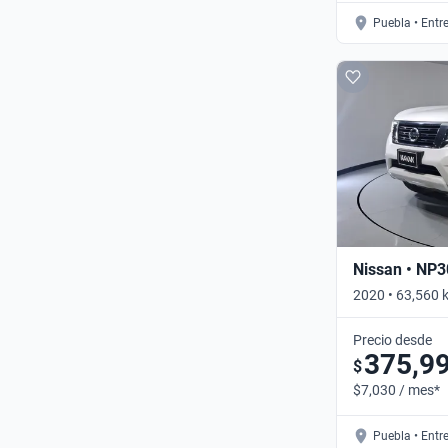
Puebla • Entr
Nissan • NP
2020 • 63,560 
Manual
Precio desde
375,9
$
$7,030 / mes*
Puebla • Entr