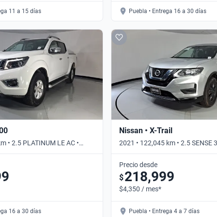
ega 11 a 15 días
Puebla • Entrega 16 a 30 días
300
Nissan • X-Trail
km • 2.5 PLATINUM LE AC •
2021 • 122,045 km • 2.5 SENSE 
Automático
Precio desde
99
218,999
$
$4,350 / mes*
ega 16 a 30 días
Puebla • Entrega 4 a 7 días