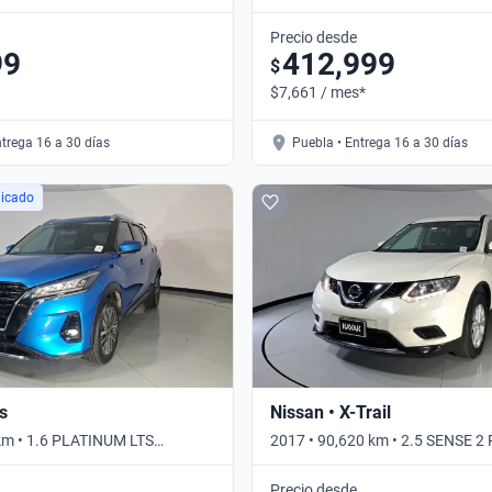
VDC • Manual
Precio desde
99
412,999
$
$7,661 / mes*
ntrega 16 a 30 días
Puebla • Entrega 16 a 30 días
licado
s
Nissan • X-Trail
km • 1.6 PLATINUM LTS
2017 • 90,620 km • 2.5 SENSE 2
omático
Automático
Precio desde