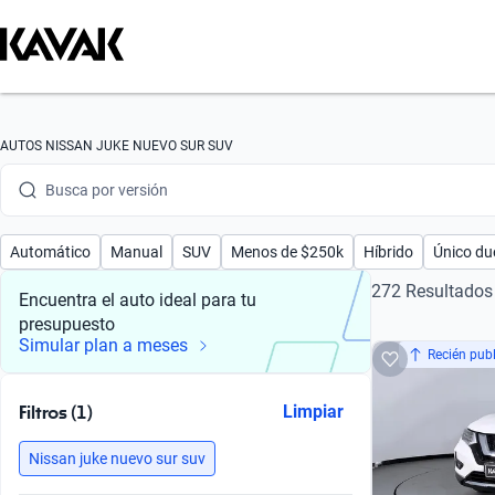
Busca por marca
Busca por modelo
Busca por versión
AUTOS NISSAN JUKE NUEVO SUR SUV
Busca por año
Busca por marca
Automático
Manual
SUV
Menos de $250k
Híbrido
Único du
Busca por modelo
272 Resultados
Encuentra el auto ideal para tu
presupuesto
Busca por versión
Simular plan a meses
Recién pub
Busca por año
Filtros (1)
Limpiar
Nissan juke nuevo sur suv