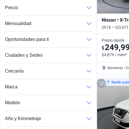
Precio
Nissan • X-Tr
Mensualidad
2018 • 103,97
AUTO 4WD • Au
Oportunidades para ti
Precio desde
249,9
$
$4,879 / mes*
Ciudades y Sedes
Monterrey • E
Cercanía
Recién pub
Marca
Modelo
Range Rover Evoque
John Cooper Works
Año y Kilometraje