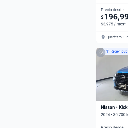
Automático
Precio desde
196,9
$
$3,975 / mes*
Querétaro • E
Recién pub
Nissan • Kick
2024 • 30,700 
XTRONIC • Aut
Precio desde