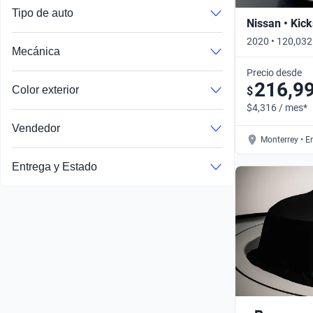
Tipo de auto
Nissan • Kick
2020 • 120,032
Mecánica
XTRONIC • Aut
Precio desde
216,9
Color exterior
$
$4,316 / mes*
Vendedor
Monterrey • E
Autos publicados por un socio comercial verificado por Kavak
Entrega y Estado