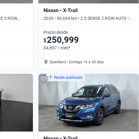
Nissan • X-Trail
CE 3 ROW
2020 • 49,694 km • 2.5 SENSE 2 ROW AUTO •
Automático
Precio desde
250,999
$
$4,897 / mes*
Querétaro • Entrega 16 a 30 días
Recién publicado
Nissan • X-Trail