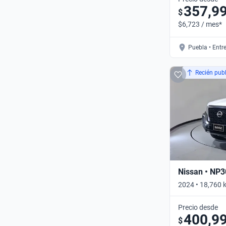
357,9
$
$6,723 / mes*
Puebla • Entr
Recién pub
Nissan • NP
2024 • 18,760
• Manual
Precio desde
400,9
$