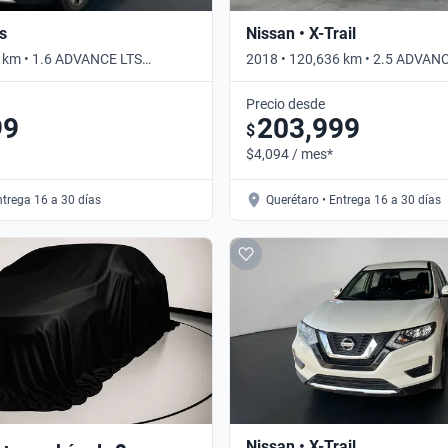
s
Nissan • X-Trail
 km • 1.6 ADVANCE LTS
2018 • 120,636 km • 2.5 ADVAN
omático
AUTO • Automático
Precio desde
99
203,999
$
$4,094 / mes*
ntrega 16 a 30 días
Querétaro • Entrega 16 a 30 días
Nissan • X-Trail