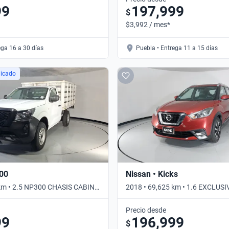
99
197,999
$
$3,992 / mes*
ega 16 a 30 días
Puebla • Entrega 11 a 15 días
licado
300
Nissan • Kicks
 km • 2.5 NP300 CHASIS CABINA
2018 • 69,625 km • 1.6 EXCLUSI
Automático
Precio desde
99
196,999
$