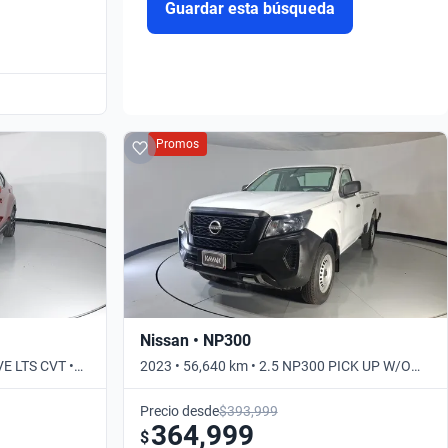
Guardar esta búsqueda
Promos
Nissan • NP300
VE LTS CVT •
2023 • 56,640 km • 2.5 NP300 PICK UP W/O
RADIO • Manual
Precio desde
$393,999
364,999
$