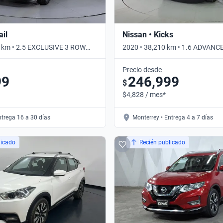
ail
Nissan • Kicks
1 km • 2.5 EXCLUSIVE 3 ROW
2020 • 38,210 km • 1.6 ADVANC
tomático
• Automático
Precio desde
99
246,999
$
$4,828 / mes*
ntrega 16 a 30 días
Monterrey • Entrega 4 a 7 días
licado
Recién publicado