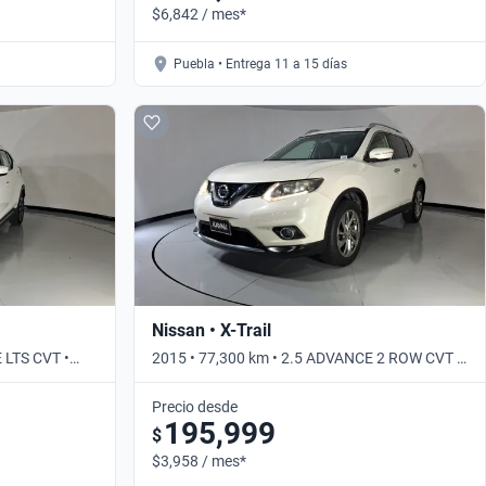
$6,842 / mes*
Puebla • Entrega 11 a 15 días
Nissan • X-Trail
 LTS CVT •
2015 • 77,300 km • 2.5 ADVANCE 2 ROW CVT •
Automático
Precio desde
195,999
$
$3,958 / mes*