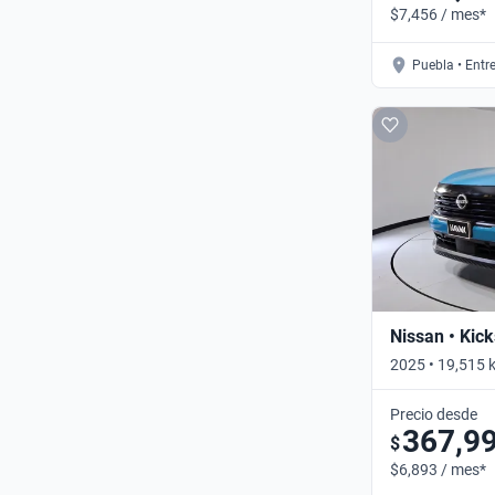
$7,456 / mes*
Puebla • Entr
Nissan • Kick
2025 • 19,515 
Automático
Precio desde
367,9
$
$6,893 / mes*