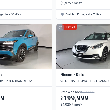
$3,975 / mes*
ega 16 a 30 días
Puebla • Entrega 4 a 7 días
Promos
s
Nissan • Kicks
km • 2.0 ADVANCE CVT •
2018 • 85,015 km • 1.6 ADVANCE
Automático
Precio desde
$221,999
99
199,999
$
$4,026 / mes*