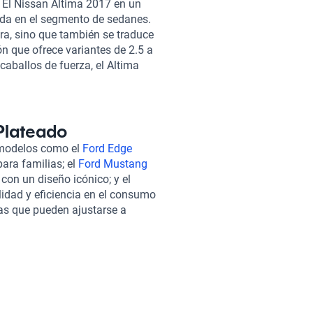
 El Nissan Altima 2017 en un
ada en el segmento de sedanes.
ra, sino que también se traduce
n que ofrece variantes de 2.5 a
caballos de fuerza, el Altima
o eficiente, logrando un
ros cada 100 kilómetros. El
 capacidad para cinco
n viaje placentero, mientras
 Plateado
do con seis airbags, este
 modelos como el
Ford Edge
ás, cuenta con sofisticadas
ara familias; el
Ford Mustang
as maniobras en espacios
con un diseño icónico; y el
compromete a ofrecer la mejor
ilidad y eficiencia en el consumo
ado. Todos nuestros vehículos
vas que pueden ajustarse a
tizando su óptimo estado
ectamente en el mismo segmento
ento flexibles y planes de
ompra 100% en línea. Para tu
ontratar una garantía extendida,
es.