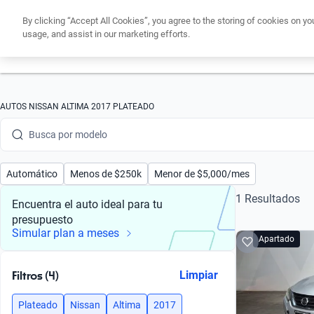
By clicking “Accept All Cookies”, you agree to the storing of cookies on yo
usage, and assist in our marketing efforts.
Obtén un cré
Busca por marca
AUTOS NISSAN ALTIMA 2017 PLATEADO
Busca por modelo
Busca por versión
Automático
Menos de $250k
Menor de $5,000/mes
Busca por año
1 Resultados
Encuentra el auto ideal para tu
presupuesto
Busca por marca
Simular plan a meses
Apartado
Busca por modelo
Filtros (4)
Limpiar
Busca por versión
Plateado
Nissan
Altima
2017