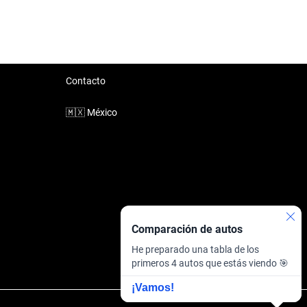
Contacto
🇲🇽
México
Comparación de autos
He preparado una tabla de los
primeros 4 autos que estás viendo 🎯
¡Vamos!