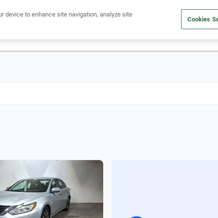
Ven a conocernos. Encuentra tu sede Kavak más cercana
aquí
.
ur device to enhance site navigation, analyze site
Cookies Se
dito
Compra un auto
Vende tu auto
Cuida tu auto
Nosotr