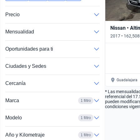
Busca por año
Precio
Nissan • Alt
Mensualidad
2017 • 162,508
Automático
Oportunidades para ti
Ciudades y Sedes
Guadalajara
Cercanía
* Las mensualidad
referencial del 17
Marca
1 filtro
pueden modificarse
condiciones vigent
Modelo
1 filtro
Año y Kilometraje
1 filtro