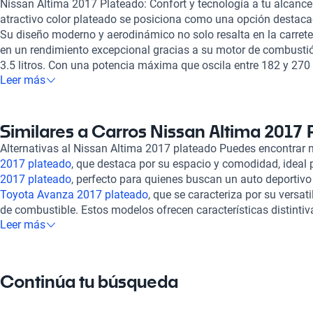
Nissan Altima 2017 Plateado: Confort y tecnología a tu alcance
atractivo color plateado se posiciona como una opción destac
Su diseño moderno y aerodinámico no solo resalta en la carrete
en un rendimiento excepcional gracias a su motor de combustió
3.5 litros. Con una potencia máxima que oscila entre 182 y 270 
Leer más
proporciona una experiencia de conducción tanto dinámica com
consumo de combustible combinado que varía entre 5.6 y 7.0 lit
interior del Nissan Altima 2017 no escatima en comodidad, con
pasajeros y opciones de asientos de cuero y tela que aseguran u
Similares a Carros Nissan Altima 2017
que su techo solar aporta un toque de lujo y ventilación. Equipa
Alternativas al Nissan Altima 2017 plateado Puedes encontrar
vehículo también prioriza la seguridad de sus ocupantes. Adem
2017 plateado
, que destaca por su espacio y comodidad, ideal p
características como cámara de estacionamiento que facilita l
2017 plateado
, perfecto para quienes buscan un auto deportivo 
reducidos, aumentando así la confianza al conducir. Kavak se 
Toyota Avanza 2017 plateado
, que se caracteriza por su versat
experiencia de compra al adquirir un Nissan Altima 2017 plate
de combustible. Estos modelos ofrecen características distinti
pasan por rigurosas inspecciones en más de 240 puntos, garan
Leer más
diferentes preferencias y necesidades, mientras compiten dir
mecánico y estético. Además, brindamos opciones de financiami
de sedanes y SUV.
garantía ajustados a tus necesidades, todo en un proceso de c
tranquilidad, ofrecemos soporte postventa y la posibilidad de c
Continúa tu búsqueda
asegurando que disfrutes de tu Nissan Altima sin preocupacion