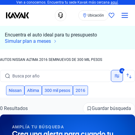
Ven a conocernos. Encuentra tu sede Kavak más cercana
aquí
.
Ubicación
Encuentra el auto ideal para tu presupuesto
Busca por marca
Simular plan a meses
Busca por modelo
AUTOS NISSAN ALTIMA 2016 SEMINUEVOS DE 300 MIL PESOS
Busca por versión
4
Busca por año
Busca por marca
Nissan
Altima
300 mil pesos
2016
Busca por modelo
Guardar búsqueda
0 Resultados
Busca por versión
AMPLÍA TU BÚSQUEDA
Busca por año
Crea una alerta para cuando tu