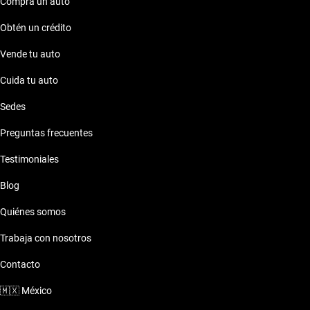
características únicas que pueden ser de tu interés al momento
Compra un auto
de tomar una decisión de compra.
Obtén un crédito
Vende tu auto
Cuida tu auto
Sedes
Preguntas frecuentes
Testimoniales
Blog
Quiénes somos
Trabaja con nosotros
Contacto
🇲🇽
México