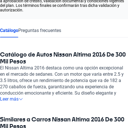
a aprobación de crédito, validación documental y condiciones vigentes
del plan. Los términos finales se confirmarán tras dicha validación y
autorización.
Catálogo
Preguntas frecuentes
Catálogo de Autos Nissan Altima 2016 De 300
Mil Pesos
El Nissan Altima 2016 destaca como una opción excepcional
en el mercado de sedanes. Con un motor que varía entre 2.5 y
3.5 litros, ofrece un rendimiento de potencia que va de 182 a
270 caballos de fuerza, garantizando una experiencia de
conducción emocionante y eficiente. Su diseño elegante y
Leer más
moderno no solo mejora su estética, sino que también incluye
características como un techo solar y asientos de tela o cuero,
brindando comodidad y lujo a sus ocupantes. Este modelo
también destaca por su capacidad para albergar hasta cinco
Similares a Carros Nissan Altima 2016 De 300
pasajeros, siendo ideal para familias o aquellos que buscan un
Mil Pesos