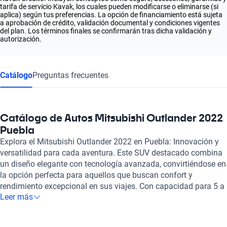
tarifa de servicio Kavak, los cuales pueden modificarse o eliminarse (si
aplica) según tus preferencias. La opción de financiamiento está sujeta
a aprobación de crédito, validación documental y condiciones vigentes
del plan. Los términos finales se confirmarán tras dicha validación y
autorización.
Catálogo
Preguntas frecuentes
Catálogo de Autos Mitsubishi Outlander 2022
Puebla
Explora el Mitsubishi Outlander 2022 en Puebla: Innovación y
versatilidad para cada aventura. Este SUV destacado combina
un diseño elegante con tecnología avanzada, convirtiéndose en
la opción perfecta para aquellos que buscan confort y
rendimiento excepcional en sus viajes. Con capacidad para 5 a
Leer más
7 pasajeros, su interior ofrece un espacio amplio y cómodo,
donde los acabados en cuero y tela crean un ambiente
sofisticado. El Mitsubishi Outlander 2022 se presenta con un