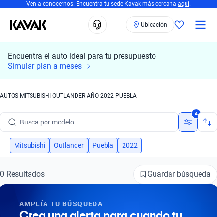
Ven a conocernos. Encuentra tu sede Kavak más cercana
aquí
.
Ubicación
Encuentra el auto ideal para tu presupuesto
Simular plan a meses
AUTOS MITSUBISHI OUTLANDER AÑO 2022 PUEBLA
Busca por marca
4
Busca por modelo
Busca por versión
Mitsubishi
Outlander
Puebla
2022
Busca por año
Guardar búsqueda
0 Resultados
Busca por marca
AMPLÍA TU BÚSQUEDA
Busca por modelo
Crea una alerta para cuando tu