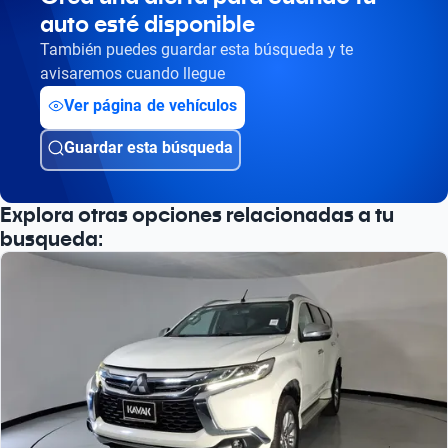
auto esté disponible
Busca por versión
También puedes guardar esta búsqueda y te
Busca por año
avisaremos cuando llegue
Ver página de vehículos
Guardar esta búsqueda
Explora otras opciones relacionadas a tu
busqueda: