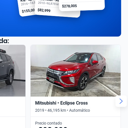
2016 • 18,500 km
2010 • 90,878 km
$278,005
$155,000
$82,999
da:
Mitsubishi • Eclipse Cross
2019 • 46,195 km • Automático
Precio contado