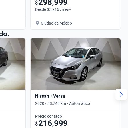
298,999
$
Desde $5,716 /mes*
Ciudad de México
da:
Nissan • Versa
2020 • 43,748 km • Automático
Precio contado
216,999
$