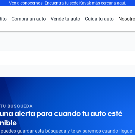
Ven a conocernos. Encuentra tu sede Kavak más cercana
aquí
.
dito
Compra un auto
Vende tu auto
Cuida tu auto
Nosotr
 TU BÚSQUEDA
una alerta para cuando tu auto esté
nible
puedes guardar esta búsqueda y te avisaremos cuando llegue