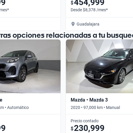
99
454,999
$
/mes*
Desde $8,378 /mes*
Guadalajara
tras opciones relacionadas a tu busque
ge
Mazda • Mazda 3
km • Automático
2020 • 97,000 km • Manual
Precio contado
99
230,999
$