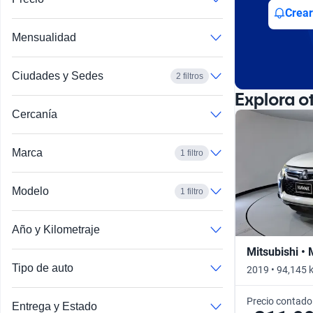
Busca por año
Crear
Mensualidad
Ciudades y Sedes
2 filtros
Explora o
Cercanía
Marca
1 filtro
Modelo
1 filtro
Año y Kilometraje
Mitsubishi •
Tipo de auto
2019 • 94,145 
Precio contado
Entrega y Estado