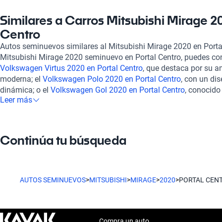
facilitar la conectividad y el entretenimiento durante tus traye
intuitivo, lo que lo convierte en un vehículo perfecto tanto pa
Similares a Carros Mitsubishi Mirage 2
aquellos con más experiencia. En Kavak, todos nuestros vehícu
Centro
rigurosa en más de 240 puntos, lo que garantiza que cada Mit
Autos seminuevos similares al Mitsubishi Mirage 2020 en Porta
ofrecemos esté en óptimo estado mecánico y estético. Tambié
Mitsubishi Mirage 2020 seminuevo en Portal Centro, puedes co
financiamiento flexibles y planes de garantía adaptados a tus
Volkswagen Virtus 2020 en Portal Centro
, que destaca por su a
compra sea una inversión segura y confiable. Además, nuestra
moderna; el
Volkswagen Polo 2020 en Portal Centro
, con un di
en línea, lo que te permite explorar y adquirir tu vehículo desd
dinámica; o el
Volkswagen Gol 2020 en Portal Centro
, conocido
olvides que contamos con soporte postventa y la opción de cont
Leer más
combustible y facilidad de maniobra. Estos autos cuentan con ca
brindándote total tranquilidad en tu compra. Descubre tu próx
Mitsubishi Mirage 2020, ofreciéndote alternativas que se adapta
seminuevo en Portal Centro con la confianza y respaldo que sol
vida.
Continúa tu búsqueda
AUTOS SEMINUEVOS
>
MITSUBISHI
>
MIRAGE
>
2020
>
PORTAL CEN
Compra un auto