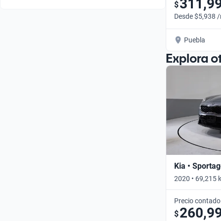
311,9
$
Desde $5,938 
Puebla
Explora o
Kia • Sporta
2020 • 69,215 
Precio contado
260,9
$