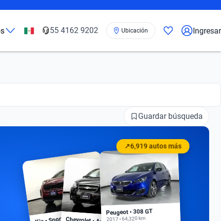
55 4162 9202
os
Ingresar
Ubicación
Guardar búsqueda
↗
6,919 autos más
Peugeot • 308 GT
Kia • Sportage EX
2017 • 64,320 km
Chevrolet • Aveo