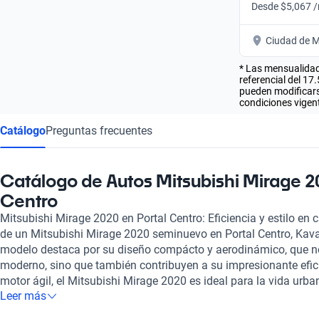
Desde $5,067 
Ciudad de M
* Las mensualidad
referencial del 17
pueden modificarse
condiciones vigent
Catálogo
Preguntas frecuentes
Catálogo de Autos Mitsubishi Mirage 2
Centro
Mitsubishi Mirage 2020 en Portal Centro: Eficiencia y estilo en 
de un Mitsubishi Mirage 2020 seminuevo en Portal Centro, Kava
modelo destaca por su diseño compácto y aerodinámico, que no
moderno, sino que también contribuyen a su impresionante efic
motor ágil, el Mitsubishi Mirage 2020 es ideal para la vida urba
Leer más
distancias sin preocuparte por el consumo. El interior del Mira
espacioso para su categoría y cuenta con tecnología amigable, 