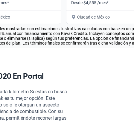
/mes*
Desde $4,555 /mes*
éxico
Ciudad de México
es mostradas son estimaciones ilustrativas calculadas con base en un pla
.5% anual con financiamiento con Kavak Crédito. Incluyen conceptos como 
 o eliminarse (si aplica) según tus preferencias. La opción de financiam
es del plan. Los términos finales se confirmarán tras dicha validación y 
020 En Portal
cada kilómetro Si estás en busca
k es tu mejor opción. Este
 solo le otorgan un aspecto
iencia de combustible. Con su
na, permitiéndote recorrer largas
ge es sorprendentemente
como una pantalla táctil para