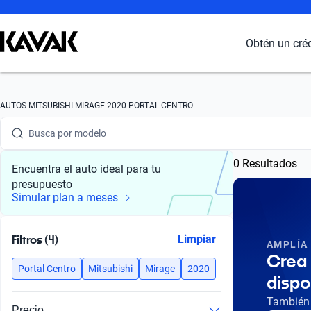
Obtén un cré
Busca por marca
AUTOS MITSUBISHI MIRAGE 2020 PORTAL CENTRO
Busca por modelo
Busca por versión
0 Resultados
Encuentra el auto ideal para tu
presupuesto
Busca por año
Simular plan a meses
Busca por marca
Filtros (4)
Limpiar
AMPLÍA
Busca por modelo
Crea 
Portal Centro
Mitsubishi
Mirage
2020
dispo
Busca por versión
También 
Precio