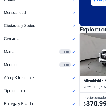
Ver p
Busca por año
Mensualidad
Ciudades y Sedes
Explora o
Cercanía
Marca
1 filtro
Modelo
1 filtro
Año y Kilometraje
Mitsubishi •
2022 • 135,716
Tipo de auto
Precio contado
370,9
$
Entrega y Estado