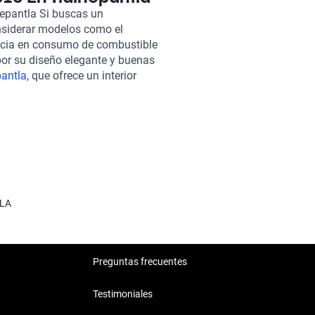
hículos de calidad, sino que
nepantla Si buscas un
es de garantía adaptados a tus
nsiderar modelos como el
ea, permitiéndote explorar y
encia en consumo de combustible
 postventa está siempre
por su diseño elegante y buenas
una garantía extendida para
antla
, que ofrece un interior
pantla y aprovecha las
acticidad y la versatilidad que
on nuestra prioridad.
tomóvil adecuado.
LA
Preguntas frecuentes
Testimoniales