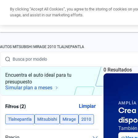
By clicking “Accept All Cookies”, you agree to the storing of cookies on yo
usage, and assist in our marketing efforts.
Obtén un cré
Busca por marca
AUTOS MITSUBISHI MIRAGE 2010 TLALNEPANTLA
Busca por modelo
0 Resultados
Busca por versión
Encuentra el auto ideal para tu
presupuesto
Busca por año
Simular plan a meses
Busca por marca
AMPLÍA
Filtros (2)
Limpiar
Crea 
Busca por modelo
dispo
Tlalnepantla
Mitsubishi
Mirage
2010
Busca por versión
También 
Precio