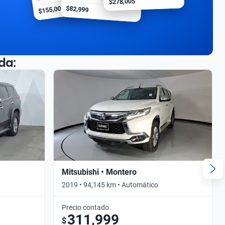
$278,005
$155,000
$82,999
da:
Mitsubishi • Montero
2019 • 94,145 km • Automático
Precio contado
311,999
$