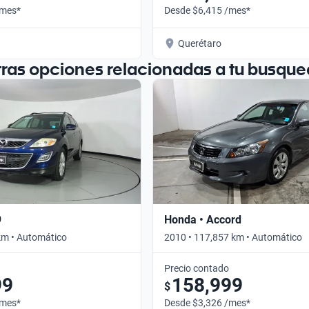
/mes*
Desde $6,415 /mes*
Querétaro
tras opciones relacionadas a tu busque
9
Honda • Accord
km • Automático
2010 • 117,857 km • Automático
Precio contado
99
158,999
$
/mes*
Desde $3,326 /mes*