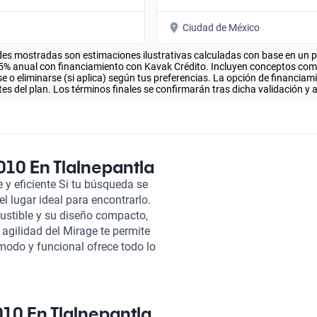
Ciudad de México
es mostradas son estimaciones ilustrativas calculadas con base en un pla
.5% anual con financiamiento con Kavak Crédito. Incluyen conceptos como 
 o eliminarse (si aplica) según tus preferencias. La opción de financiam
es del plan. Los términos finales se confirmarán tras dicha validación y 
010 En Tlalnepantla
y eficiente Si tu búsqueda se
l lugar ideal para encontrarlo.
ustible y su diseño compacto,
 agilidad del Mirage te permite
ómodo y funcional ofrece todo lo
Mirage 2010 seminuevo con Kavak
a inspección de más de 240
co estén en óptimas
 ya que sabes que estás
010 En Tlalnepantla