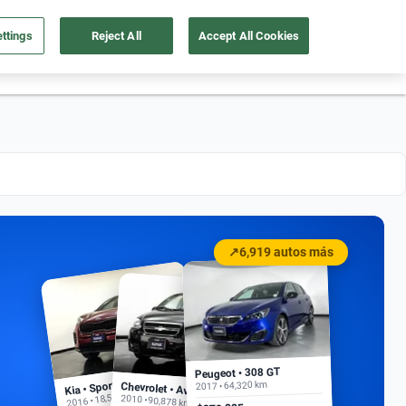
ttings
Reject All
Accept All Cookies
55 4162 9202
os
Ingresar
Ubicación
↗
6,919 autos más
Peugeot • 308 GT
Kia • Sportage EX
2017 • 64,320 km
Chevrolet • Aveo
2016 • 18,500 km
2010 • 90,878 km