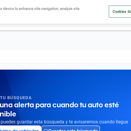
Ven a conocernos. Encuentra tu sede Kavak más cercana
aquí
.
ur device to enhance site navigation, analyze site
Cookies Se
dito
Compra un auto
Vende tu auto
Cuida tu auto
Nosotr
 TU BÚSQUEDA
una alerta para cuando tu auto esté
nible
puedes guardar esta búsqueda y te avisaremos cuando llegue