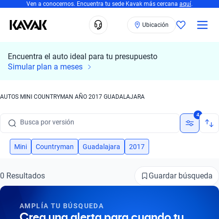
Ven a conocernos. Encuentra tu sede Kavak más cercana
aquí
.
Ubicación
Encuentra el auto ideal para tu presupuesto
Busca por marca
Simular plan a meses
Busca por modelo
AUTOS MINI COUNTRYMAN AÑO 2017 GUADALAJARA
Busca por versión
4
Busca por año
Busca por marca
Mini
Countryman
Guadalajara
2017
Busca por modelo
Guardar búsqueda
0 Resultados
Busca por versión
AMPLÍA TU BÚSQUEDA
Busca por año
Crea una alerta para cuando tu