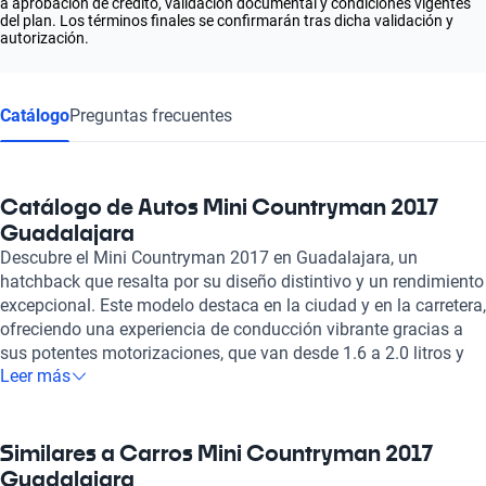
a aprobación de crédito, validación documental y condiciones vigentes
del plan. Los términos finales se confirmarán tras dicha validación y
autorización.
Catálogo
Preguntas frecuentes
Catálogo de Autos Mini Countryman 2017
Guadalajara
Descubre el Mini Countryman 2017 en Guadalajara, un
hatchback que resalta por su diseño distintivo y un rendimiento
excepcional. Este modelo destaca en la ciudad y en la carretera,
ofreciendo una experiencia de conducción vibrante gracias a
sus potentes motorizaciones, que van desde 1.6 a 2.0 litros y
Leer más
generan hasta 215 caballos de fuerza. Su capacidad para
acelerar de 0 a 100 km/h en solo 7.8 segundos, combinado con
una velocidad máxima que alcanza hasta 225 km/h, lo
convierten en una opción emocionante para quienes buscan
Similares a Carros Mini Countryman 2017
adrenalina al volante. El interior del Mini Countryman 2017 no
Guadalajara