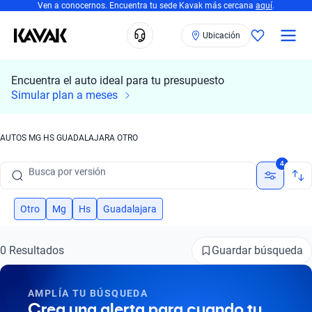
Ven a conocernos. Encuentra tu sede Kavak más cercana
aquí
.
Ubicación
Encuentra el auto ideal para tu presupuesto
Busca por marca
Simular plan a meses
Busca por modelo
AUTOS MG HS GUADALAJARA OTRO
Busca por versión
4
Busca por año
Busca por marca
Otro
Mg
Hs
Guadalajara
Busca por modelo
Guardar búsqueda
0 Resultados
Busca por versión
AMPLÍA TU BÚSQUEDA
Busca por año
Crea una alerta para cuando tu